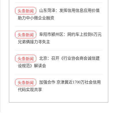
山东菏泽：发挥信用信息应用价值
头条新闻
助力中小微企业融资
阜阳市颍州区：网约车上捡到6万元
头条新闻
兄弟俩接力寻失主
北京：召开《行业协会商会诚信建
头条新闻
设规范》解读会
加强合作 京津冀近1700万社会信用
头条新闻
代码实现共享