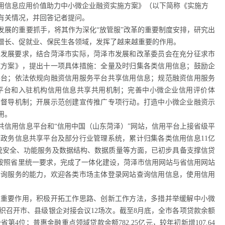
用信息应用价值助力中小微企业融资实施方案》（以下简称《实施方
有关情况，并回答记者提问。
发展的重要抓手，将其作为深化“放管服”改革的重要制度安排，研究出
增长、促就业、保民生各领域，发挥了越来越重要的作用。
资发展要求，结合菏泽市实际，菏泽市发展和改革委员会在充分征求市
施方案》，提出十一项具体措施：全量及时归集各类信用信息；鼓励企
平台；依法依规向融资信用服务平台共享信用信息；规范融资信用服务
平台和入驻机构信用信息共享共用机制；完善中小微企业信用评价体
、督导机制；开展示范创建宣传推广专项行动。打造中小微企业融资示
用。
共信用信息平台和“信用中国（山东菏泽）”网站，信用平台上接省级平
政务信息共享平台及部分行业管理系统，累计归集各类信用信息11亿
统安全、功能服务及数据结构、数据质量等方面，已初步具备支撑信贷
经按照省里统一要求，完成了一体化建设，菏泽市信用网站与省信用网站
查询服务的能力，欢迎各类市场主体登录网站查询信用信息，使用信用
的重要作用，积极开拓工作思路、创新工作方法，多措并举缓解中小微
织召开市、县级银企对接会议12场次。截至8月底，全市各项贷款余额
、列全省第4位；普惠金融重点领域贷款余额782.25亿元，较年初新增107.64