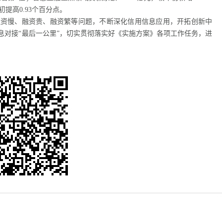
提高0.93个百分点。
融资慢、融资贵、融资繁等问题，不断深化信用信息应用，开拓创新中
息对接“最后一公里”，切实贯彻落实好《实施方案》各项工作任务，进