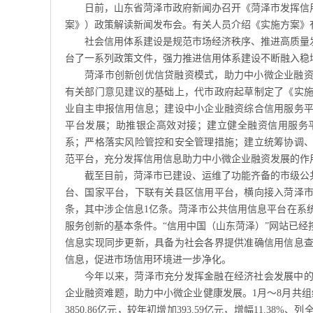
日前，山东省菏泽市政府新闻办召开《菏泽市发挥信
案》）政策解读新闻发布会。有关人员介绍《实施方案》
社会信用体系建设是规范市场经济秩序、推进高质量
台了一系列政策文件，强力推进信用体系建设不断融入稳
菏泽市创新创优信贷融资模式，助力中小微企业融
有关部门意见建议的基础上，代市政府起草制定了《实
业自主申报信用信息；建设中小企业融资综合信用服务
平台发展；助推银企高效对接；建立健全融资信用服务
系；严格落实风险管控和安全管理措施；建立统筹协调
范平台，充分发挥信用信息助力中小微企业融资发展的作
截至目前，菏泽市已建设、运维了功能齐备的市级公
台、国家平台，下联有关县区信用平台，横向接入菏泽市
条，其中涉企信息1亿条。菏泽市公共信用信息平台在系
服务创新的基本条件。“信用中国（山东菏泽）”网站已
信息实现同步更新，具备为社会各界提供准确信用信息
信息，促进市场信用环境进一步净化。
今年以来，菏泽市充分发挥金融在经济社会发展中
企业融资难题，助力中小微企业健康发展。1月～8月共组
3850.86亿元，较年初增加393.59亿元，增幅11.38%