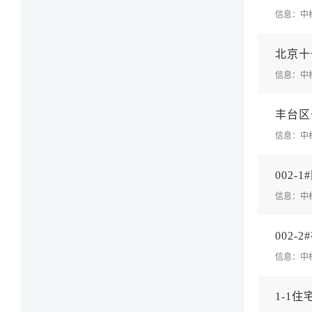
信息：中
北
京
十
信息：中
丰
台
区
信息：中
0
0
2
-
1
#
信息：中
0
0
2
-
2
#
信息：中
1
-
1
住