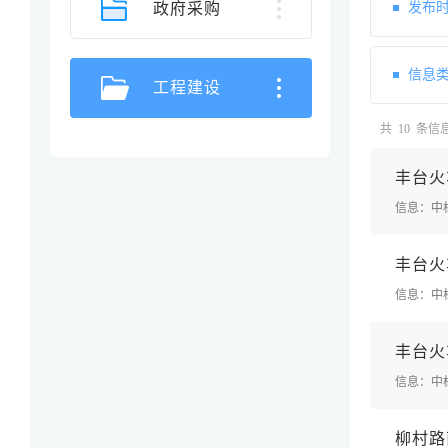
政府采购
发布时
信息类
工程建设
共 10 条信
丰
台
火
信息：中
丰
台
火
信息：中
丰
台
火
信息：中
柳
村
路