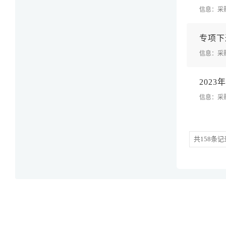
信息：采
专
项
下
信息：采
2
0
2
3
年
信息：采
共158条记录