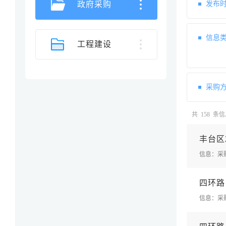
政府采购
发布时
信息类
工程建设
采购方
共 158 条
丰
台
区
信息：采
四
环
路
信息：采