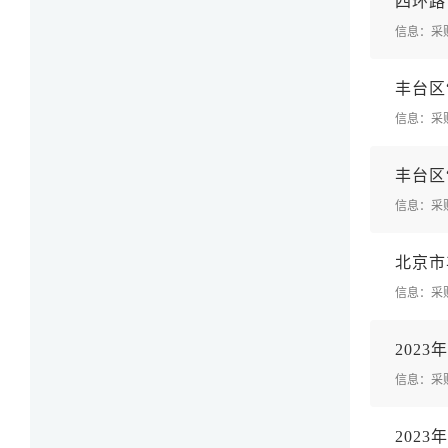
四
环
路
信息：采
丰
台
区
信息：采
丰
台
区
信息：采
北
京
市
信息：采
2
0
2
3
年
信息：采
2
0
2
3
年