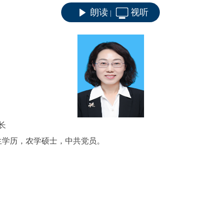
朗读
视听
|
长
究生学历，农学硕士，中共党员。