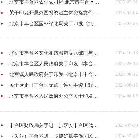
北京市丰台区农业农村局 北京市丰台区财政局关于印发《2024—2026年度丰台区农机购置与应用补贴实施方案》的通知
2025-03-31
关于印发开展外国投资者主体资格文件三地互认办法（试行）的通知
2025-03-04
北京市丰台区园林绿化局关于印发《北京市丰台区林地保护利用规划（2021-2035年）》的通知
2025-02-28
北京市丰台区文化和旅游局等八部门与丰台区王佐镇人民政府印发《关于在王佐镇试点发展乡村民宿的实施办法》的通知
2024-10-18
北京市丰台区人民政府关于印发《丰台区声环境功能区划实施细则》的通知
2024-09-18
北宫镇人民政府关于印发《北京市丰台区北宫镇农村宅基地房屋建设管理实施细则（修正）》的通知
2024-09-12
关于废止《丰台区无施工许可手续工程和零星作业安全管理暂行办法》（丰建住发〔2019〕1 号）的公告
2024-08-13
北京市丰台区人民政府办公室关于印发《丰台区限额以下小型工程施工安全管理工作实施细则（试行）》的通知
2024-08-09
丰台区财政局关于进一步落实丰台区代理记账机构行政许可改革措施的通知
2024-07-30
（失效）丰台区进一步抓好抓实促进民间投资发展若干政策措施
2024-07-12