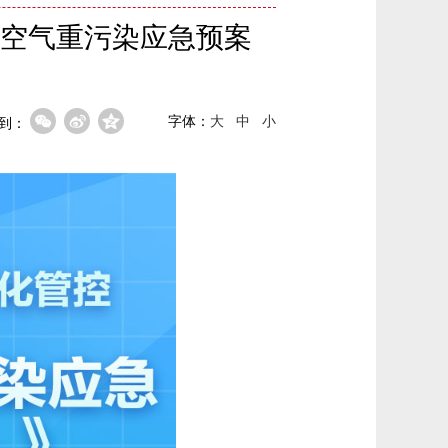
空气重污染应急预案
字体：
大
中
小
到：