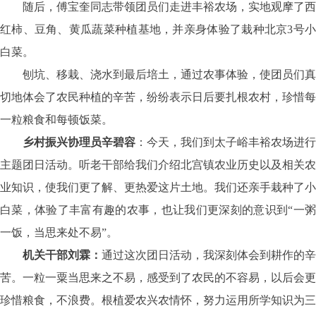
随后，傅宝奎同志带领团员们走进丰裕农场，实地观摩了西
红柿、豆角、黄瓜蔬菜种植基地，并亲身体验了栽种北京3号小
白菜。
刨坑、移栽、浇水到最后培土，通过农事体验，使团员们真
切地体会了农民种植的辛苦，纷纷表示日后要扎根农村，珍惜每
一粒粮食和每顿饭菜。
乡村振兴协理员辛碧容
：
今天，我们到太子峪丰裕农场进行
主题团日活动。听老干部给我们介绍北宫镇农业历史以及相关农
业知识，使我们更了解、更热爱这片土地。我们还亲手栽种了小
白菜，体验了丰富有趣的农事，也让我们更深刻的意识到“一粥
一饭，当思来处不易”。
机关干部刘霖：
通过这次团日活动，我深刻体会到耕作的辛
苦。一粒一粟当思来之不易，感受到了农民的不容易，以后会更
珍惜粮食，不浪费。根植爱农兴农情怀，努力运用所学知识为三