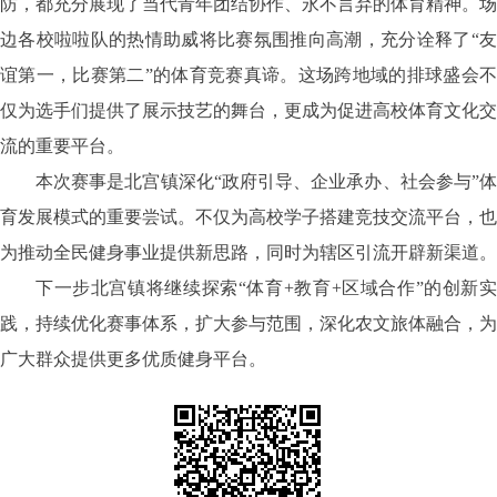
防，都充分展现了当代青年团结协作、永不言弃的体育精神。场
边各校啦啦队的热情助威将比赛氛围推向高潮，充分诠释了
“
谊第一，比赛第二”的体育竞赛真谛。这场跨地域的排球盛会不
仅为选手们提供了展示技艺的舞台，更成为促进高校体育文化交
流的重要平台。
本次赛事是北宫镇深化
“政府引导、企业承办、社会参与”
育发展模式的重要尝试。不仅为高校学子搭建竞技交流平台，也
为推动全民健身事业提供新思路，同时为辖区引流开辟新渠道。
下一步北宫镇将继续探索
“体育
+
教育
+
区域合作”的创新
践，持续优化赛事体系，扩大参与范围，深化农文旅体融合，为
广大群众提供更多优质健身平台。