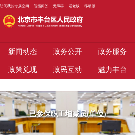
访问我的专属空间
智能问答
无障碍
适老版
移动版
新闻动态
政务公开
政务服务
政策兑现
政民互动
魅力丰台
已参保职工增减员(单位)