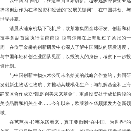
以中国为
“
圆心
”
，在这里为世界创新。越来越多外资企业
择将创新作为在华投资和经营的
“
发展关键词
”
，在中国共创、
世界共赢。
清晨从浦东机场下飞机后，欧莱雅集团全球研发、创新和科
技事务副首席执行官芭芭拉
·
拉韦尔诺在上海度过了紧张的
周，在位于金桥的创新研发中心深入了解中国团队的研发进度，
与中国年轻科创企业团队见面，以投资人的身份，考察下一步投
资计划。
与中国创新生物技术公司未名拾光的战略合作签约，共同研
发创新生物活性物质，并推动其规模化生产；与凯辉基金和上海
静安区合作成立
“
凯辉创美未来基金
”
，重点投资处于成长阶段
美妆品牌和相关企业
……
今年以来，欧莱雅在华频频发力创新领
域。
在芭芭拉
·
拉韦尔诺看来，真正要做到
“
在中国、为世界
”
的