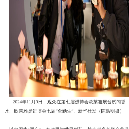
2024
年
11
月
9
日，观众在第七届进博会欧莱雅展台试闻香
水。欧莱雅是进博会七届“全勤生”。新华社发（陈浩明摄）