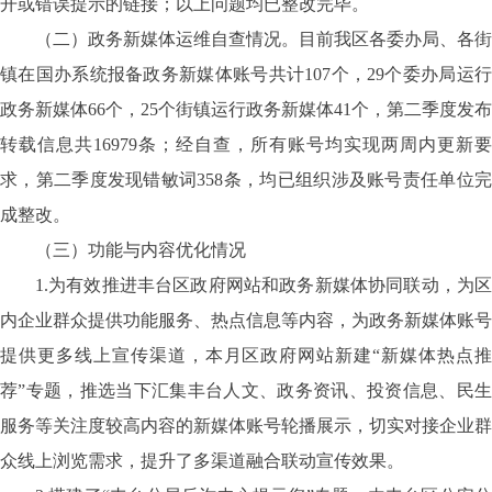
开或错误提示的链接；以上问题均已整改完毕
。
（二）政务新媒体运维自查情况。目前我区各委办局、各街
镇在国办系统报备政务新媒体账号共计
107
个，
29
个委办局运
政务新媒体
66
个，
25
个街镇运行政务新媒体
41
个，第二季度发布
转载信息共
16979
条；经自查，所有账号均实现两周内更新要
求，第二季度发现错敏词
358
条，均已组织涉及账号责任单位
成整改。
（三）功能与内容优化情况
1.
为有效推进丰台区政府网站和政务新媒体协同联动，为区
内企业群众提供功能服务、热点信息等内容，为政务新媒体账号
提供更多线上宣传渠道，本月区政府网站新建“新媒体热点推
荐”专题，推选当下汇集丰台人文、政务资讯、投资信息、民生
服务等关注度较高内容的新媒体账号轮播展示，切实对接企业群
众线上浏览需求，提升了多渠道融合联动宣传效果
。