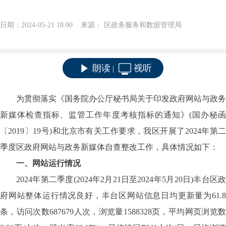
日期：2024-05-21 18:00 来源： 区政务服务和数据管理局
朗读
视听
|
为贯彻落实《国务院办公厅秘书局关于印发政府网站与政务
新媒体检查指标、监管工作年度考核指标的通知》(国办秘函
〔2019〕19号)和北京市有关工作要求，我区开展了2024年第二
季度区政府网站与政务新媒体自查整改工作，具体情况如下：
一、网站运行情况
2024
年第二季度
(2024
年
2
月
21
日至
2024
年
5
月
20
日
)
丰台区
府网站整体运行情况良好，丰台区网站信息日均更新量为
61.8
条，访问次数
687679
人次，浏览量
1588328
页，平均网页浏览