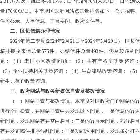
2.31
页
/
人次，跳出率
68.17%
，日均访问
7641
人次
/
日，日均浏
量
17648
页
/
日。本季度区政府网站点击量排名如下：公开招聘
住房公示、人事信息、丰台要闻、政府文件等。
二、区长信箱办理情况
2024
年第二季度
(2024
年
2
月
21
日至
2024
年
5
月
20
日
)
，区长
箱共接收来信总量
576
件，办结信件总量
493
件。涉及较多的
题：（
1
）老旧小区改造问题；（
2
）共有产权房政策咨询
（
3
）企业扶持相关政策咨询；（
4
）生育津贴政策咨询；（
5
新生儿落户政策咨询。
三、政府网站与政务新媒体自查及整改情况
（一）网站自查与整改情况。本季度对区政府门户网站内容
进行全面检查，在网站自查中共发现以下问题，
一是信息内容更
新问题，发现网站存在空白栏目；二是内容展示问题，部分栏目
存在发布稿件排序混乱问题；三是功能应用问题，发现多处打不