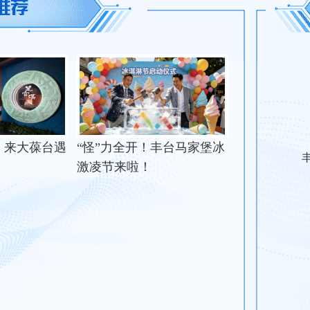
！来大葆台遇
“怪”力全开！丰台马家堡冰
激凌节来啦！