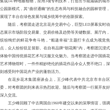
集成
147种地被植物，应用3项专利技术，打造出节能减碳的城市
公园新模式，其“曲径通幽”的生态布局与科技融合的园林管理，
展现了丰台在绿色发展与城乡统筹中的创新探索。
随后，考察团走进北京花卉交易中心，巨型
LED屏幕实时动
态展示市场阶段交易量、交易价格及趋势等关键数据。展厅内，
缤纷绚烂的鲜花争奇斗艳，“船递幸福”主题打卡点成为视觉焦
点，众人纷纷驻足留影。在自有品牌“朝花阁”内，考察团沉浸式
体验中国传统插花艺术与汉服文化魅力。当考察团走进中国插花
艺术博物馆时，一件件精妙绝伦的插花作品令众人赞不绝口，深
刻感受到中国花卉产业的蓬勃活力。
在花乡花木集团座谈会上，王少峰代表中共北京市丰台区
委，对考察团的到来表示热烈欢迎。随后与考察团一行展开友好
深入交流。
王少峰回顾了中古两国自
1960年建交以来的深厚情谊，强调