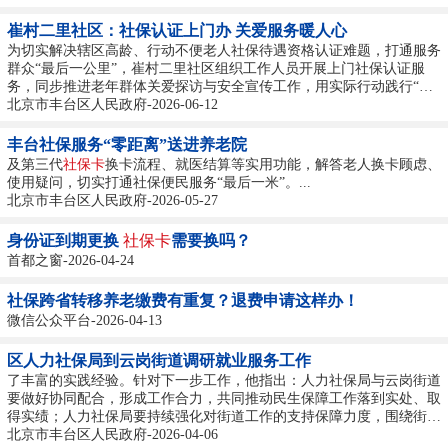
崔村二里社区：社保认证上门办 关爱服务暖人心
为切实解决辖区高龄、行动不便老人社保待遇资格认证难题，打通服务
群众“最后一公里”，崔村二里社区组织工作人员开展上门社保认证服
务，同步推进老年群体关爱探访与安全宣传工作，用实际行动践行“长
辛先锋”为民服务理念。 “爷爷，您看着镜头眨眨眼，头再稍微动一
北京市丰台区人民政府-2026-06-12
下，认证成功啦！” 在独居老人家中，社区工作人员手持手机，耐心协
助老人完成人脸识别认证。针对部分高龄、独居老人行动不便、不会操
丰台社保服务“零距离”送进养老院
作智能手机的情况，工作人员“一对一”...
及第三代
社保卡
换卡流程、就医结算等实用功能，解答老人换卡顾虑、
使用疑问，切实打通社保便民服务“最后一米”。...
北京市丰台区人民政府-2026-05-27
身份证到期更换
社保卡
需要换吗？
首都之窗-2026-04-24
社保跨省转移养老缴费有重复？退费申请这样办！
微信公众平台-2026-04-13
区人力社保局到云岗街道调研就业服务工作
了丰富的实践经验。针对下一步工作，他指出：人力社保局与云岗街道
要做好协同配合，形成工作合力，共同推动民生保障工作落到实处、取
得实绩；人力社保局要持续强化对街道工作的支持保障力度，围绕街道
提出的好想法、好思路、好规划，加强市区街三级联动，共同推动各项
北京市丰台区人民政府-2026-04-06