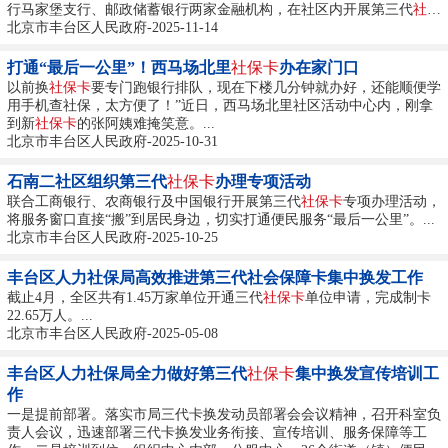
行马家堡支行、邮政储蓄银行两家金融机构，在社区内开展第三代
社保
卡
北京市丰台区人民政府-2025-11-14
集中宣传、办理活动，并同步推出便民理发服务，将“家门口的便民
服务圈”越做越实，持续提升居民获得感与幸福感。...
打通“最后一公里”！西马场北里
社保卡
办在家门口
以前换
社保卡
要专门跑银行排队，现在下楼几分钟就办好，还能顺便学
用手机查社保，太方便了！”近日，西马场北里社区活动中心内，刚拿
到新
社保卡
的张阿姨难掩笑意。...
北京市丰台区人民政府-2025-10-31
石南二社区组织第三代
社保卡
办理专项活动
联合工商银行、农商银行及中国银行开展第三代
社保卡
专项办理活动，
将服务窗口直接“搬”到居民身边，切实打通便民服务“最后一公里”。...
北京市丰台区人民政府-2025-10-25
丰台区人力社保局高效推进第三代社会保障卡集中换发工作
截止4月，全区共有1.45万家单位开通三代
社保卡
单位申请，完成制卡
22.65万人。...
北京市丰台区人民政府-2025-05-08
丰台区人力社保局全力做好第三代
社保卡
集中换发宣传培训工
作
一是提前部署。落实市局三代卡换发动员部署会会议精神，召开科室负
责人会议，迅速部署三代卡换发业务衔接、宣传培训、服务保障等工