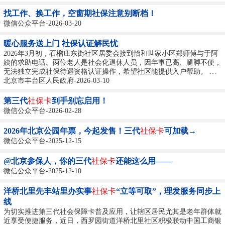
举措落地见效，形成可复制、可推广的实践经验；云岗街道要继续发挥
贴近基层、贴近群众的优势，助力全区人力社保工作再上新台阶。 下
找工作、换工作，空窗期社保注意别断档！
一步，云岗街道将认真落实此次...
微信公众平台-2026-03-20
暖心服务送上门 社保认证解民忧
2026年3月初，石榴庄东街社区居委会接到怡和世家小区郑师傅与于阿
姨的求助电话。两位老人是社会化退休人员，因年事已高、腿脚不便，
无法独立完成社保待遇资格认证操作，希望社区能提供入户帮助。 接
到电话后，社区工作人员与管片干部第一时间上门，耐心细致地协助两
北京市丰台区人民政府-2026-03-10
位老人完成了人脸识别、信息核对等全部认证流程。“真是太谢谢你们
了，没有你们帮忙我们都不知道该怎么办！”老两口连连道谢。社区工
第三代
社保卡
到手别忘启用！
作人员暖心回应：“您不用...
微信公众平台-2026-02-28
2026年北京公园年票，今起发售！三代
社保卡
可加载→
微信公众平台-2025-12-15
@北京参保人，你的三代
社保卡
还能这么用——
微信公众平台-2025-12-10
洋桥北里先丰站里办实事
社保卡
“立等可取”，理发服务同步上
线
为切实推进第三代社会保障卡普及应用，让辖区居民尤其是老年群体就
近享受便捷服务，近日，西罗园街道洋桥北里社区积极联动中国工商银