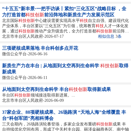
质量发展。...
“十五五”新丰景·一把手访谈丨紧扣“三化五区”战略目标 ，全
力打造首都
科技创新
前沿阵地和新质生产力发展示范区
北京国际
科技创新
中心建设需要实现高水平
科技
自立自强、建设现代化
产业体系，丰台区要以“三化五区”为引领，统筹教育
科技
人才一体化发
展，通过
科技创新
推动产业升级迭代，全力打造首都
科技创新
前沿阵地
和新质生产力发展示范区。...
北京市丰台区人民政府-2026-07-17
相似信息
3
条
三项硬核成果落地 丰台科创多点开花
微信公众平台-2026-06-16
新质生产力在丰台 | 从地面到太空再到生命科学
科技创新
取得
新成果
微信公众平台-2026-06-11
从地面到太空再到生命科学 丰台
科技创新
取得新成果
丰台区
科技创新
领域接连取得新进展。...
北京市丰台区人民政府-2026-06-09
37家企业、88项硬核成果、26场路演 “天地人海”全维覆盖 丰
台“科创军团”亮相科博会
三天会期内，26场路演轮番登场，多家企业发布重磅
科技创新
成果 丰
台持续优化空间布局，形成了中关村丰台园、丽泽金融商务区、南中轴