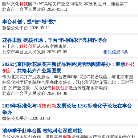
国际文化
科技
园“3+N”高精尖产业空间格局 本报讯 近日，随着第二十
八届中国北京国际
北京市丰台区人民政府-2026-05-12
科技
产业博览会（以下简称“科博会”）在国家会议中
心拉开帷幕，丰台“科创军团”也在此次盛会上精彩亮相。...
丰台科创，提“智”增“数”
微信公众平台-2026-05-11
花香未散 硬核登场，丰台“科创军团”亮相科博会
在丰台，
科技创新
从未被空间束缚。...
北京市丰台区人民政府-2026-05-09
相似信息
3
条
2026北京国际花展花卉新优品种路演活动圆满举办：聚焦
科技
创新
，共绘花卉产业新图景
作为北京花卉产业发源地，丰台携800年“花乡”栽培底蕴，与北京市园
林绿化科学研究院联合承办此次盛会，既传承明清“花贾比比，四时不
绝”的产业盛景，又以现代
科技创新
激活传统花乡新动能。...
北京市丰台区人民政府-2026-04-30
2026年标准化与
科技创新
发展论坛·ESG标准化子论坛在丰台
举办
微信公众平台-2026-03-30
清华学子赴丰台园 校地科创深度对接
为深化校地科创合作，搭建高校
创新
思维与园区产业实践双向融合的桥