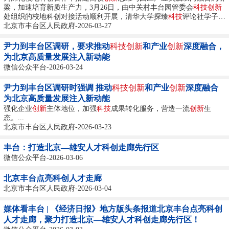
梁，加速培育新质生产力，3月26日，由中关村丰台园管委会
科技创新
处组织的校地科创对接活动顺利开展，清华大学探臻
科技
评论社学子走
进中关村丰台园，深度参访昱栎技术、中国通号两家优质企业，以实地
北京市丰台区人民政府-2026-03-27
调研结合座谈交流的形式，开展校地科创对接深度互动。...
尹力到丰台区调研，要求推动
科技创新
和产业
创新
深度融合，
为北京高质量发展注入新动能
微信公众平台-2026-03-24
尹力到丰台区调研时强调 推动
科技创新
和产业
创新
深度融合
为北京高质量发展注入新动能
强化企业
创新
主体地位，加强
科技
成果转化服务，营造一流
创新
生
态。...
北京市丰台区人民政府-2026-03-23
丰台：打造北京—雄安人才科创走廊先行区
微信公众平台-2026-03-06
北京丰台点亮科创人才走廊
北京市丰台区人民政府-2026-03-04
媒体看丰台 | 《经济日报》地方版头条报道北京丰台点亮科创
人才走廊，聚力打造北京—雄安人才科创走廊先行区！