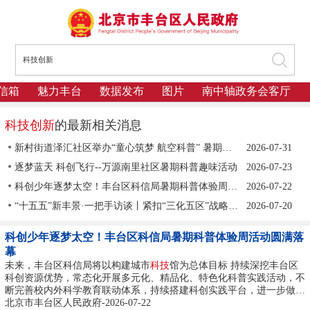
信箱
魅力丰台
数据发布
图片
南中轴政务会客厅
科技创新
的最新相关消息
新村街道泽汇社区举办“童心筑梦 航空科普” 暑期科创课堂
2026-07-31
逐梦蓝天 科创飞行--万源南里社区暑期科普趣味活动
2026-07-23
科创少年逐梦太空！丰台区科信局暑期科普体验周活动圆满落幕
2026-07-22
“十五五”新丰景·一把手访谈丨紧扣“三化五区”战略目标 ，全力打造首都
2026-07-20
科创少年逐梦太空！丰台区科信局暑期科普体验周活动圆满落
幕
未来，丰台区科信局将以构建城市
科技
馆为总体目标 持续深挖丰台区
科创资源优势，常态化开展多元化、精品化、特色化科普实践活动，不
断完善校内外科学教育联动体系，持续搭建科创实践平台，进一步做好
科普教育加法，以常态化科普赋能丰台全域科学素养提升与科创事业高
北京市丰台区人民政府-2026-07-22