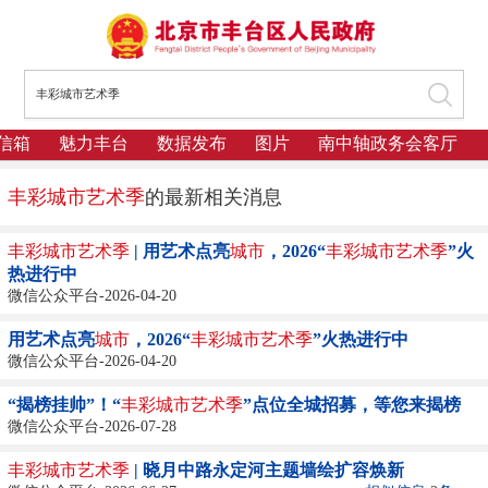
信箱
魅力丰台
数据发布
图片
南中轴政务会客厅
丰彩城市艺术季
的最新相关消息
丰彩
城市
艺术季
| 用艺术点亮
城市
，2026“
丰彩
城市
艺术季
”火
热进行中
微信公众平台-2026-04-20
用艺术点亮
城市
，2026“
丰彩
城市
艺术季
”火热进行中
微信公众平台-2026-04-20
“揭榜挂帅”！“
丰彩
城市
艺术季
”点位全城招募，等您来揭榜
微信公众平台-2026-07-28
丰彩
城市
艺术季
| 晓月中路永定河主题墙绘扩容焕新