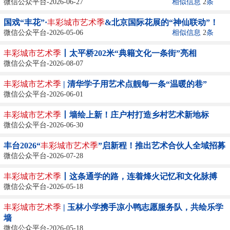
微信公众平台-2026-06-27
相似信息
2
条
国戏“丰花”·
丰彩
城市
艺术季
&北京国际花展的“神仙联动”！
微信公众平台-2026-05-06
相似信息
2
条
丰彩
城市
艺术季
丨太平桥202米“典籍文化一条街”亮相
微信公众平台-2026-08-07
丰彩
城市
艺术季
| 清华学子用艺术点靓每一条“温暖的巷”
微信公众平台-2026-06-01
丰彩
城市
艺术季
丨墙绘上新！庄户村打造乡村艺术新地标
微信公众平台-2026-06-30
丰台2026“
丰彩
城市
艺术季
”启新程！推出艺术合伙人全域招募
微信公众平台-2026-07-28
丰彩
城市
艺术季
丨这条通学的路，连着烽火记忆和文化脉搏
微信公众平台-2026-05-18
丰彩
城市
艺术季
| 玉林小学携手凉小鸭志愿服务队，共绘乐学
墙
微信公众平台-2026-05-18