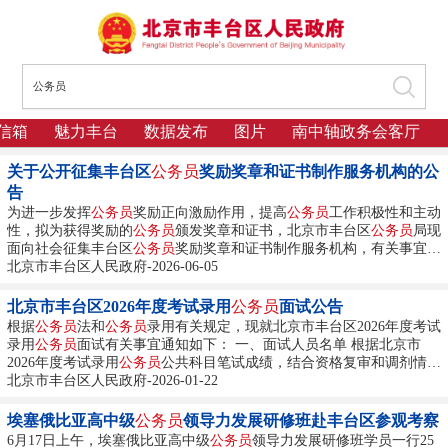
信箱
魅力丰台
数据发布
图片
南中轴政务会客厅
关于公开征集丰台区
公务员
奖励奖章和证书制作服务机构的公
告
为进一步发挥
公务员
奖励正向激励作用，提高
公务员
工作积极性和主动
性，拟为获得奖励的
公务员
颁发奖章和证书，北京市丰台区
公务员
局现
面向社会征集丰台区
公务员
奖励奖章和证书制作服务机构，有关事宜公
告如下： 一、项目名称 丰台区
北京市丰台区人民政府-2026-06-05
公务员
奖励奖章和证书制作服务 二、项
目内容及要求 （一）项目内容 为全区获得奖励的
公务员
制作奖章和证
书，其中三等功奖章约500枚、奖励证书约2200本。...
北京市丰台区2026年度考试录用
公务员
面试公告
根据
公务员
法和
公务员
录用有关规定，现就北京市丰台区2026年度考试
录用
公务员
面试有关事宜通知如下： 一、面试人员名单 根据北京市
2026年度考试录用
公务员
公共科目笔试成绩，结合资格复审和调剂情
况，确定本次面试人员范围（具体名单见附件1）。...
北京市丰台区人民政府-2026-01-22
埃塞俄比亚高中级
公务员
领导力发展研修班赴丰台区参观考察
6月17日上午，埃塞俄比亚高中级
公务员
领导力发展研修班学员一行25