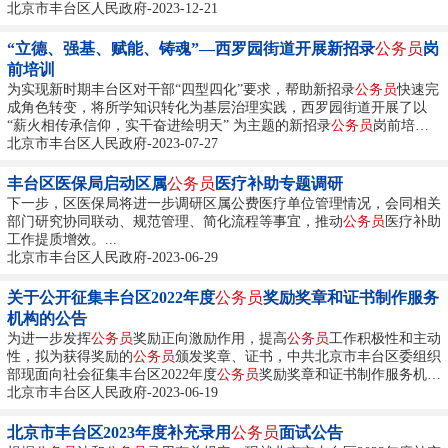
民、恪尽职守、依法办事、公正廉洁，坚持全心全意为人民服务，做好
北京市丰台区人民政府-2023-12-21
新时代
公务员
。...
“立德、强基、赋能、铸魂”—西罗园街道开展新招录
公务员
岗
前培训
为实现新时期丰台区对干部“四型四化”要求，帮助新招录
公务员
快速完
成角色转变，将所学知识转化为基层治理实践，西罗园街道开展了以
“薪火相传承信仰，实干奋进绘明天” 为主题的新招录
公务员
岗前培
训。...
北京市丰台区人民政府-2023-07-27
丰台区医保局启动区属
公务员
医疗补助专题调研
下一步，区医保局将进一步调研区属公费医疗单位管理情况，会同相关
部门研究协同联动、规范管理、简化流程等事宜，推动
公务员
医疗补助
工作提质增效。...
北京市丰台区人民政府-2023-06-29
关于公开征集丰台区2022年度
公务员
奖励奖章和证书制作服务
机构的公告
为进一步发挥
公务员
奖励正向激励作用，提高
公务员
工作积极性和主动
性，拟为获得奖励的
公务员
颁发奖章、证书，中共北京市丰台区委组织
部现面向社会征集丰台区2022年度
公务员
奖励奖章和证书制作服务机
构，有关事宜公告如下： 一、项目名称 丰台区2022年度
北京市丰台区人民政府-2023-06-19
公务员
奖励奖
章和证书制作服务 二、项目内容及要求 （一）项目内容 为全区2022年
度获得奖励的
公务员
制作奖章和证书，其中奖励证书约2050本、三等功
北京市丰台区2023年度补充录用
公务员
面试公告
奖章约550枚。...