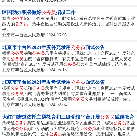
北京市丰台区人民政府-2024-11-07
区国动办积极做好
公务员
招录工作
我办
公务员
招录工作有序进行，此次招录旨在选拔具有优秀素质和专业
能力的
公务员
，为丰台区国防动员建设注入新鲜活力，提升公共服务水
平。...
北京市丰台区人民政府-2024-06-05
北京市丰台区2024年度补充录用
公务员
面试公告
根据
公务员
法和
公务员
录用有关规定，现就北京市丰台区2024年度补充
录用
公务员
面试（含体能测试）有关事宜通知如下： 一、面试人员名
单 根据北京市2024年度考试录用
公务员
公共科目笔试成绩，结合资格
审查情况，确定本次面试人员范围（具体名单见附件1）。...
北京市丰台区人民政府-2024-05-13
北京市丰台区2024年度考试录用
公务员
面试公告
根据
公务员
法和
公务员
录用有关规定，现就北京市丰台区2024年度考试
录用
公务员
面试（含专业能力测试）有关事宜通知如下： 一、面试人
员名单 根据北京市2024年度考试录用
公务员
公共科目笔试成绩，结合
资格复审和调剂的情况，确认本次面试人员范围（具体名单见附件
北京市丰台区人民政府-2024-02-04
1）。...
大红门街道依托主题教育和三级党校平台开展
公务员
诚信教育
为街道
公务员
深刻阐述加强职业道德教育的重要意义，强调
公务员
职业
道德是
公务员
职业活动的行为准则和规范，
公务员
职业道德状况直接影
响政风和社会风气，全体
公务员
要始终坚定信念、忠于国家、服务人