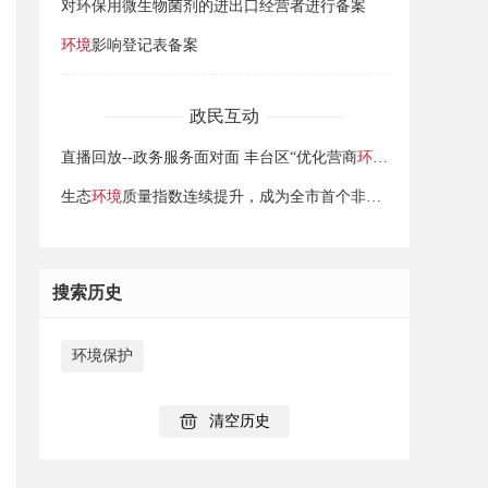
对环保用微生物菌剂的进出口经营者进行备案
环境
影响登记表备案
政民互动
直播回放--政务服务面对面 丰台区“优化营商
环境
”政策公开讲
生态
环境
质量指数连续提升，成为全市首个非生态涵养区的“两山”实践创新基地
搜索历史
环境保护
清空历史