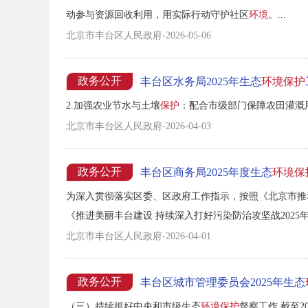
动参与资源回收利用，用实际行动守护社区
环境
。...
北京市丰台区人民政府-2026-05-06
政务公开
丰台区水务局2025年生态
环境保护
2.加强农业节水与土壤
保护
：配合市级部门保障农田灌溉用
北京市丰台区人民政府-2026-04-03
政务公开
丰台区商务局2025年度生态
环境保
为深入贯彻落实区委、区政府工作指示，按照《北京市推
《推进美丽丰台建设 持续深入打好污染防治攻坚战2025年
25年生态
环境保护
工作完成情况。...
北京市丰台区人民政府-2026-04-01
政务公开
丰台区城市管理委员会2025年生态
（三）持续抓好中央和市级生态
环境保护
督察工作 截至