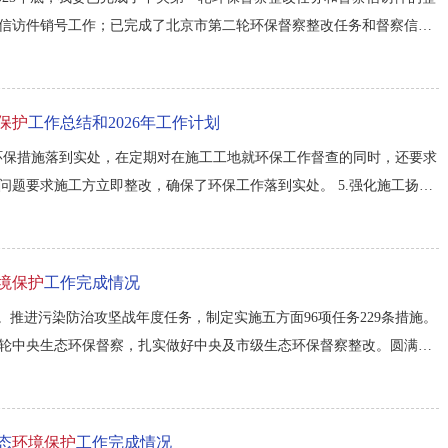
信访件销号工作；已完成了北京市第二轮环保督察整改任务和督察信访
整改回复工作。...
保护
工作总结和2026年工作计划
将环保措施落到实处，在定期对在施工工地就环保工作督查的同时，还要求
题要求施工方立即整改，确保了环保工作落到实处。 5.强化施工扬尘
标承诺书》《禁止露天焚烧承诺书》、《绿化施工环保责任书》，严格落
境保护
工作完成情况
。推进污染防治攻坚战年度任务，制定实施五方面96项任务229条措施。
轮中央生态环保督察，扎实做好中央及市级生态环保督察整改。圆满完
战 深化“0.1微克”行动。出台非道路移动机械清洁化、挥发性有机
态
环境保护
工作完成情况