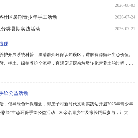
2026-08-03
仪路社区暑期青少年手工活动
2026-07-24
圾分类暑期实践活动
2026-07-21
践课
养护开展系统科普，厘清群众环保认知误区，讲解资源循环生态价值。
酵、拌土、绿植养护全流程，直观见证厨余垃圾转化营养土的过程，在
知识转化动手实践，引导青少年将绿色习惯带入日常生活。后续社区将持
类、资源回收知识，引导居民共建绿色宜居社区。...
手绘公益活动
，倡导绿色环保理念，郭庄子村新时代文明实践站开启2026年青少年
彩绘”生态环保手绘公益活动，20余名青少年及家长踊跃参与，让大家
时光。 活动现场，志愿者首先围绕“北京市十大文明行动”开展主题科普
。随后，石头彩绘课堂正式开课，...