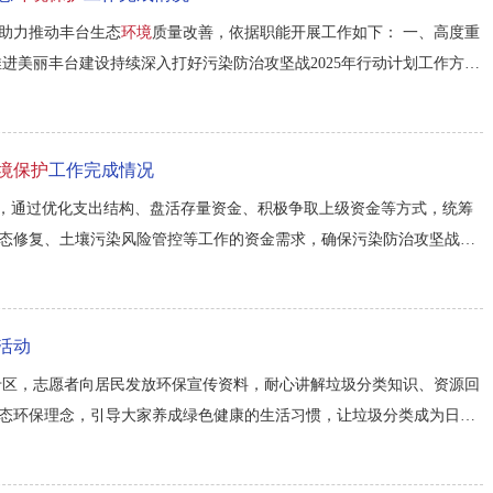
助力推动丰台生态
环境
质量改善，依据职能开展工作如下： 一、高度重
进美丽丰台建设持续深入打好污染防治攻坚战2025年行动计划工作方
我局污染防治攻坚战各项任务落实。...
境保护
工作完成情况
向，通过优化支出结构、盘活存量资金、积极争取上级资金等方式，统筹
态修复、土壤污染风险管控等工作的资金需求，确保污染防治攻坚战各
活动
专区，志愿者向居民发放环保宣传资料，耐心讲解垃圾分类知识、资源回
态环保理念，引导大家养成绿色健康的生活习惯，让垃圾分类成为日常
绿色兑换暖人心。此次活动让闲置资源循环利用，让环保理念深入人心，
.