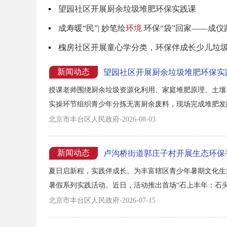
望园社区开展厨余垃圾堆肥环保实践课
成寿暖“民”| 妙笔绘
环境
环保“袋”回家——成
槐房社区开展童心学分类，环保伴成长少儿垃
新闻动态
望园社区开展厨余垃圾堆肥环保实
授课老师围绕厨余垃圾资源化利用、家庭堆肥原理、土壤
实操环节组织青少年分拣无害厨余废料，现场完成堆肥发
劳动中深化节约资源理念。 活动坚持知行合一，把环保
北京市丰台区人民政府-2026-08-03
续推出生态环保、劳动实践类主题活动，常态化普及垃圾分
新闻动态
卢沟桥街道郭庄子村开展生态环保
夏日启新程，实践伴成长。为丰富辖区青少年暑期文化生活
暑假系列实践活动。近日，活动推出首场“石上丰年：石头
在自然与艺术的碰撞中，度过了一段充实有趣的文明实践
北京市丰台区人民政府-2026-07-15
宣讲，引导青少年树立文明新风、涵养爱护自然的环保意识