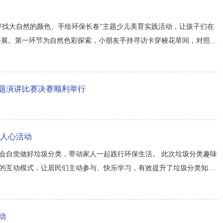
寻找大自然的颜色、手绘环保长卷”主题少儿美育实践活动，让孩子们在
开展。第一环节为自然色彩探索，小朋友手持寻访卡穿梭花草间，对照卡
态之美，在观察探索中建立与自然的联结。随后集体环保长卷绘画环节
自然景色...
主题演讲比赛决赛顺利举行
入人心活动
会自觉做好垃圾分类，带动家人一起践行环保生活。 此次垃圾分类趣味
的互动模式，让居民们主动参与、快乐学习，有效提升了垃圾分类知识
多样的环保宣传活动，不断强化居民环保意识，推动垃圾分类成为日常
动