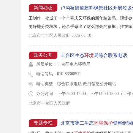
新闻动态
卢沟桥街道建邦枫景社区开展垃圾
工制作，变成了一个个喜庆又环保的新年装饰品。现场参
更好地分类垃圾，还亲手做出了这么漂亮的福框，挂在家
更多“废品”变身为有用的宝贝。 此次活动将垃圾分类
北京市丰台区人民政府-2026-02-10
在实践中深刻理解了“绿色环保”的内涵。今后，社区将继续开
政务公开
丰台区生态
环境
局综合联系电话
所属单位：
丰台区生态环境局
010-83368511
电话号码：
电话类型：
综合联系电话 政府信息公开电话
办公时间：
上午09:00-12:00，下午14:00-18:
北京市丰台区人民政府
专题专栏
北京市第二生态
环境保护
督察组调