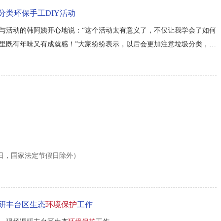
分类环保手工DIY活动
与活动的韩阿姨开心地说：“这个活动太有意义了，不仅让我学会了如何
里既有年味又有成就感！”大家纷纷表示，以后会更加注意垃圾分类，让
宣传与传统年俗文化巧妙结合，不仅丰富了居民的精神文化生活，更让大家
...
00（工作日，国家法定节假日除外）
研丰台区生态
环境保护
工作