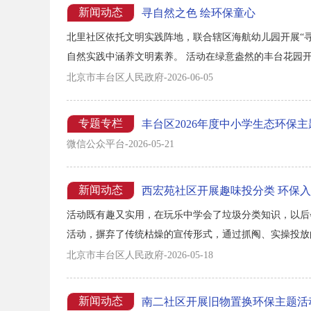
新闻动态
寻自然之色 绘环保童心
北里社区依托文明实践阵地，联合辖区海航幼儿园开展“
自然实践中涵养文明素养。 活动在绿意盎然的丰台花园
片辨识绿叶、繁花，找寻大自然丰富色彩，近距离感受生
北京市丰台区人民政府-2026-06-05
火热进行，长长的画卷铺于草坪，孩子们手握彩笔，将所见
专题专栏
丰台区2026年度中小学生态环保
微信公众平台-2026-05-21
新闻动态
西宏苑社区开展趣味投分类 环保
活动既有趣又实用，在玩乐中学会了垃圾分类知识，以后
活动，摒弃了传统枯燥的宣传形式，通过抓阄、实操投放
的知晓率和参与度。下一步，西宏苑社区将持续开展形式
北京市丰台区人民政府-2026-05-18
习惯，携手共建绿色、文明、整洁的幸福社区。...
新闻动态
南二社区开展旧物置换环保主题活