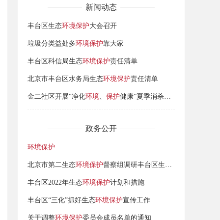
新闻动态
丰台区生态
环境保护
大会召开
垃圾分类益处多
环境保护
靠大家
丰台区科信局生态
环境保护
责任清单
北京市丰台区水务局生态
环境保护
责任清单
金二社区开展“净化
环境
、
保护
健康”夏季消杀活动
政务公开
环境保护
北京市第二生态
环境保护
督察组调研丰台区生态
环境保护
工作
丰台区2022年生态
环境保护
计划和措施
丰台区“三化”抓好生态
环境保护
宣传工作
关于调整
环境保护
委员会成员名单的通知