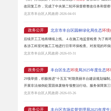
改回复工作，完成了中央第二轮环保督察整改任务和督察
件的整改销号工作；已完成了中央第三轮环保督察信访件的
北京市丰台区人民政府-2026-04-01
政务公开
北京市丰台区园林绿化局生态
环境
后续开工工地将继续上线。 4.在施工地监督检查 为了
各涉工科室对施工工地进行日常环保检查。对发现的环保问
管控措施 严格要求各施工工地开工前必须签订《环保达
北京市丰台区人民政府-2026-03-31
实符合要求在施工地开工前进行“土方施工六方验收...
政务公开
丰台区生态
环境
局2025年度生态
环
29项举措，积极推进“十五五”时期美丽丰台建设规划编制
开展非法倾倒处置固体废物专项整治行动。服务保障第三
成重大活动空气质量保障。 二、持续深入打好污染防治攻坚
北京市丰台区人民政府-2026-03-26
物、餐饮油烟等激励性政策。开展春季扬尘百日攻坚、...
政务公开
丰台区市场监督管理局2025年度生