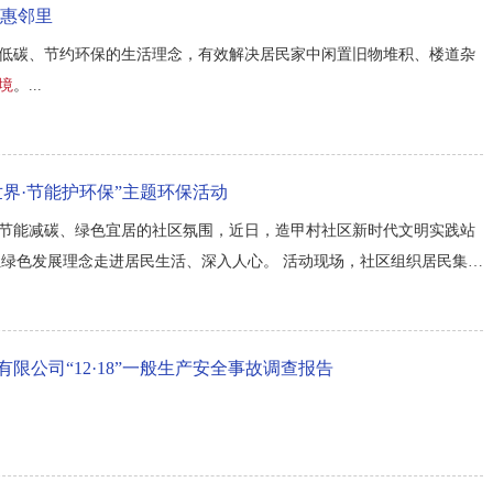
保惠邻里
低碳、节约环保的生活理念，有效解决居民家中闲置旧物堆积、楼道杂
境
。...
界·节能护环保”主题环保活动
节能减碳、绿色宜居的社区氛围，近日，造甲村社区新时代文明实践站
让绿色发展理念走进居民生活、深入人心。 活动现场，社区组织居民集中
视角聚焦国内绿色发展建设与国际绿色合作成果，生动展现了我国绿色发
能...
限公司“12·18”一般生产安全事故调查报告