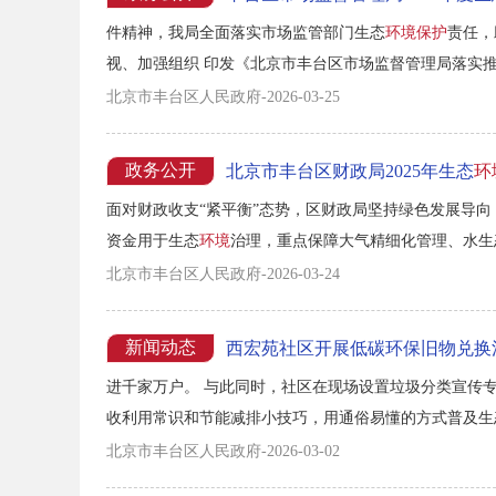
件精神，我局全面落实市场监管部门生态
环境保护
责任，
视、加强组织 印发《北京市丰台区市场监督管理局落实推
案》，细化落实2025年污染防治工作任务18项，统筹推进
北京市丰台区人民政府-2026-03-25
政务公开
北京市丰台区财政局2025年生态
环
面对财政收支“紧平衡”态势，区财政局坚持绿色发展导
资金用于生态
环境
治理，重点保障大气精细化管理、水生
项任务有序推进，推动区域生态
环境
质量稳中向好。...
北京市丰台区人民政府-2026-03-24
新闻动态
西宏苑社区开展低碳环保旧物兑换
进千家万户。 与此同时，社区在现场设置垃圾分类宣传
收利用常识和节能减排小技巧，用通俗易懂的方式普及生
自觉，让低碳行动成为社区新风尚。 小小旧物大能量，
北京市丰台区人民政府-2026-03-02
进一步营造了人人参与、共建共享的生态文明社区氛围。..