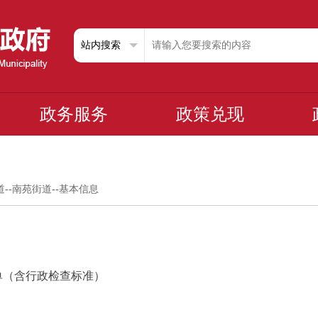
政务服务
政策兑现
道
--
南苑街道
--
基本信息
单（含行政检查标准）