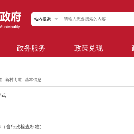
政务服务
政策兑现
道
--
新村街道
--
基本信息
样式
单（含行政检查标准）