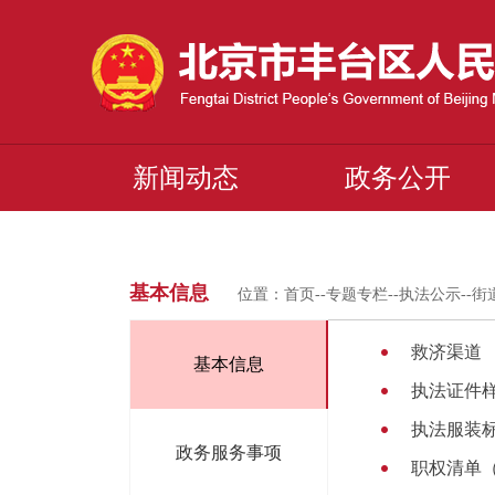
新闻动态
政务公开
基本信息
位置：
首页
--
专题专栏
--
执法公示
--
街
救济渠道
基本信息
执法证件
执法服装
政务服务事项
职权清单（