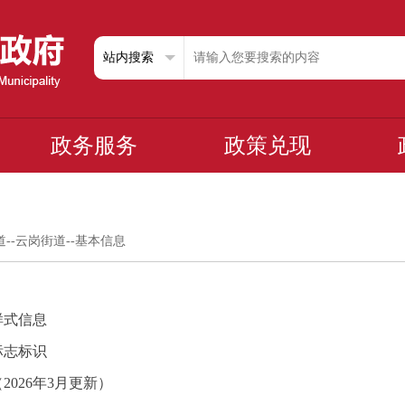
政务服务
政策兑现
道
--
云岗街道
--
基本信息
样式信息
标志标识
2026年3月更新）