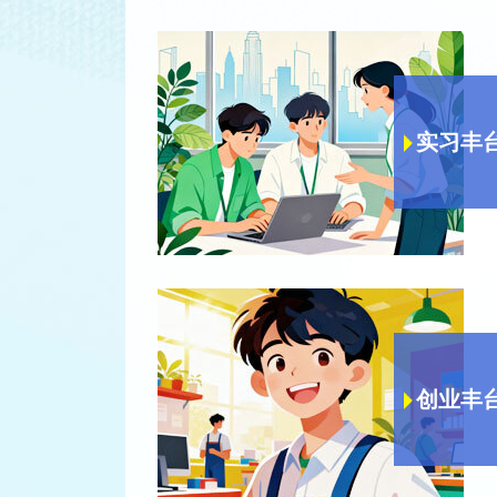
实习丰
创业丰