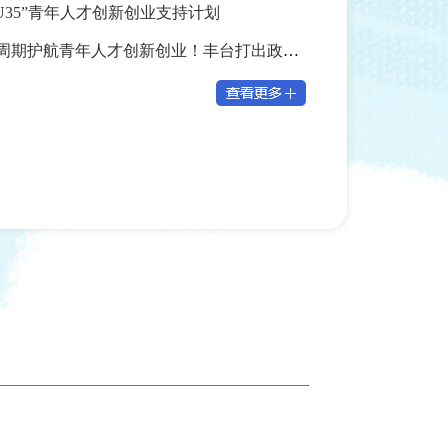
U35”青年人才创新创业支持计划
2026“欢迎学子回家” | 全周期护航青年人才创新创业！丰台打出政策“组合拳”——
牵手“童力量”为丰台乐学街区添彩
恰同