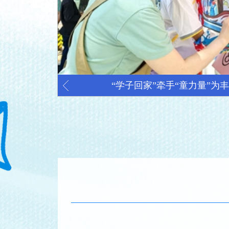
彩
恰同学少年 风华正茂 2026“欢