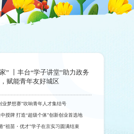
回家” 丨丰台“学子讲堂”助力政务
，赋能青年友好城区
青年创业梦想赛”吹响青年人才集结号
集中授牌 打造“超级个体”创新创业首选地
| 香港“祖苗・优才”学子在京实习圆满结束