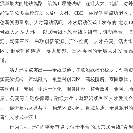
流量最大的地铁线路，沿线45座地铁站，连通人大、北航、对外
经贸等众多高校院所以及中关村、CBD、丽泽等重点功能区，
创新资源富集、人才流动活跃。本次启动仪式上发布的“北京10
号线人才活力环”，以10号线地铁环线为纽带，链动丰台、海
淀、朝阳三区，串联创新策源、产业空间、人才公寓、活力街
区，形成轨道连通、要素集聚、三区协同的全域人才发展廊
道。
活力环亮点突出
——全线贯通，串联沿线核心板块，创新资
源高效流转；产城融合，覆盖科创园区、高校院所、商圈载体，
实现创业、安居、生活一体化；服务闭环，整合政务、金融、场
景、公寓等全链条保障；融通共生，凝聚沿线各区人才发展合
力，促进要素互通共享，构筑区域协同、近域互通、全域赋能的
青年人才成长沃土。
作为
“活力环”的重要节点，位于丰台的北京10号线“青