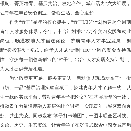
领航、菁英培育、基层共治、校地合作、城市活力”六大维度，
让青年在丰台安心创业、舒心生活、全心追梦。
作为
“青丰”品牌的核心抓手，“青丰U35”计划构建起全周
青年人才服务体系，今年，丰台计划推出7万个实习实践和就业
岗位，畅通校地人才输送路径，护航青年人才事业发展。创
新“拨投联动”模式，给予人才从“0”到“100”全链条资金支持保
障，守护每一颗创新创业的“种子”。出台“人才安居支持计划”，
为人才提供安居礼遇。
为让政策更可感、服务更直达，启动仪式现场发布了
“一
（镇）一品”基层治理实验室项目，搭建青年人才了解一线、认
识一线的实践平台，带动青年学子把论文写在基层治理的一线，
推动青年力量深度融入基层治理全过程，实现青年与城区双向奔
赴、共生共荣。同步发布“学子打卡地图”，一图串联全区科技、
文旅、历史、生态资源，让青年学子在沉浸式探索中感受城市魅