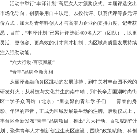
活动中举行
“丰泽计划”高层次人才颁奖仪式。本届评选突
市场化导向，创新采用自主认定、以投代评、以赛代评等多元评
价方式，加大对青年科创人才与高潜力企业的支持力度。记者获
悉，目前，“丰泽计划”已累计评选近400名人才（团队），以更
灵活、更包容、更高效的引才育才机制，为区域高质量发展持续
注入强劲动能。
“六大行动·百项赋能”
“青丰”品牌全新亮相
从丽泽金融商务区跳动的发展脉搏，到中关村丰台园不熄的
研发灯火；从科技与文化共生的南中轴，到
“长辛店国潮时尚
区”“学子众阅馆（北京）”里会聚的青年学子们——青春的身
影、年轻的声音，正成为区域发展最生动的注脚。启动仪式上，
丰台区全新发布“青丰”品牌项目，推出“六大行动、百项赋能”计
划，聚焦青年人才创新创业生态区建设，围绕“政策赋能、科创