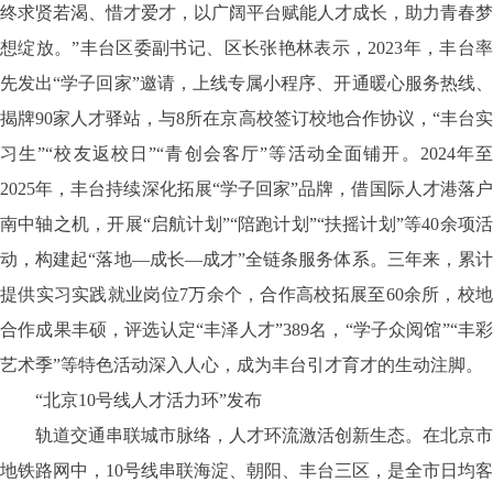
终求贤若渴、惜才爱才，以广阔平台赋能人才成长，助力青春梦
想绽放。”丰台区委副书记、区长张艳林表示，2023年，丰台率
先发出“学子回家”邀请，上线专属小程序、开通暖心服务热线、
揭牌90家人才驿站，与8所在京高校签订校地合作协议，“丰台实
习生”“校友返校日”“青创会客厅”等活动全面铺开。2024年至
2025年，丰台持续深化拓展“学子回家”品牌，借国际人才港落户
南中轴之机，开展“启航计划”“陪跑计划”“扶摇计划”等40余项活
动，构建起“落地—成长—成才”全链条服务体系。三年来，累计
提供实习实践就业岗位7万余个，合作高校拓展至60余所，校地
合作成果丰硕，评选认定“丰泽人才”389名，“学子众阅馆”“丰彩
艺术季”等特色活动深入人心，成为丰台引才育才的生动注脚。
“北京10号线人才活力环”发布
轨道交通串联城市脉络，人才环流激活创新生态。在北京市
地铁路网中，
10号线串联海淀、朝阳、丰台三区，是全市日均客