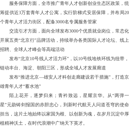
服务保障方面，全市推广青年人才创新创业生态区政策，统
筹提供近3万套青年人才公寓，实行阶梯式安居保障，并布局20
个青年人才活力街区，配备3000名专属服务管家
交流引才方面，面向全球发布3000个优质就业岗位，常态化
开展五类“北京行”品牌活动，持续举办各类国际人才论坛、线上
招聘、全球人才峰会等高端活动
发布“北京10号线人才活力环”，以10号线地铁环线为纽带，
链动丰台、海淀、朝阳三区，形成全域人才发展廊道
发布“推进北京—雄安人才科创走廊建设若干措施”，打造京
雄青年人才“蓄水池”
陌上花开，逐梦归来；青衿致远，星耀京华。从“两弹一
星”元勋铸剑报国的赤胆忠心，到新时代航天人问道苍穹的使命
担当，这片土地始终以家国为根、以创新为魂，在岁月沉淀中厚
植精神沃土，在时代浪潮中广纳天下英才。