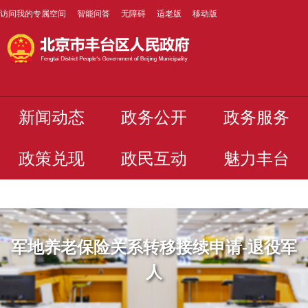
访问我的专属空间
智能问答
无障碍
适老版
移动版
新闻动态
政务公开
政务服务
政策兑现
政民互动
魅力丰台
军地养老保险关系转移接续申请-退役军
人