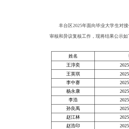
丰台区
202
5
年面向毕业大学生对接
审核和异议复核工作，
现将结果公示如
姓名
王淳奕
202
王英琪
202
李中赛
202
杨永康
202
李浩
202
孙良禹
202
赵江林
202
赵浩印
202