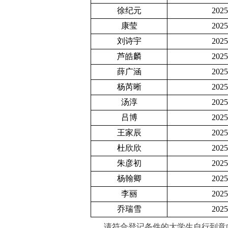
徐纪元
202
康莹
202
刘诗宇
202
芦皓麟
202
薛广涵
202
杨芮晰
202
汤淳
202
吕博
202
王家辰
202
杜欣欣
202
朱彦初
202
杨翰卿
202
李丽
202
乔瑞雪
202
请符合登记条件的大学生
自行到意