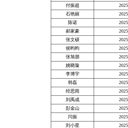
付振超
202
石艳丽
202
陈诺
202
郝家豪
202
张文硕
202
侯昀昀
202
张旭朋
202
姚晓璇
202
李博宇
202
韩磊
202
经思雨
202
刘禹成
202
彭金山
202
闫振
202
刘小星
202