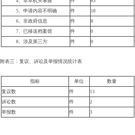
4、非本机关掌握
件
63
5、申请内容不明确
件
18
6、非政府信息
件
8
7、已移送档案馆
件
0
8、涉及第三方
件
0
附表三：复议、诉讼及举报情况统计表
指标
单位
数量
复议数
件
13
诉讼数
件
2
举报数
件
3