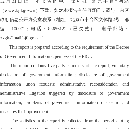
12月31日止。本报告的电子版可在"北京丰台"网站
（www.bjft.gov.cn）下载。如对本报告有任何疑问，请与丰台区
政府信息公开办公室联系（地址：北京市丰台区文体路2号；邮
编：100071；电话：83656122（已失效）；电子邮箱：
xxgk@mail.bjft.gov.cn）。
This report is prepared according to the requirement of the Decree
of Government Information Openness of the PRC.
The report contains five parts: summary of the report; voluntary
disclosure of government information; disclosure of government
information upon requests; administrative reconsideration and
administrative litigation triggered by disclosure of government
information; problems of government information disclosure and
measures for improvement.
The statistics in the report is collected from the period starting