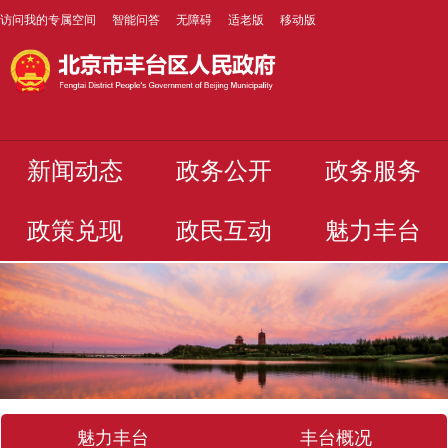
访问我的专属空间
智能问答
无障碍
适老版
移动版
新闻动态
政务公开
政务服务
政策兑现
政民互动
魅力丰台
魅力丰台
丰台概况