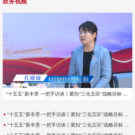
政务视频
“十五五”新丰景·一把手访谈丨紧扣“三化五区”战略目标 ，全面塑造“城绿花香、园融景美”的花园城市特色区
“十五五”新丰景·一把手访谈丨紧扣“三化五区”战略目标，绘就城市建设实景图
“十五五”新丰景·一把手访谈丨紧扣“三化五区”战略目标 努力建设智产、智治、智城协同发展的“数智丰台”