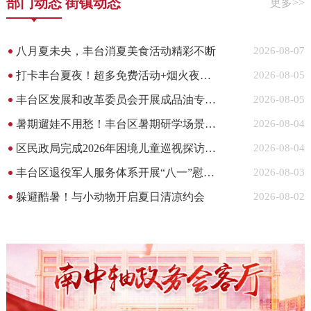
部门动态
街镇动态
更多>>
八月夏未央，丰台消夏美食活动精彩不断
2026-08-07
打卡丰台夏夜！超多免费活动+烟火夜市，这份指南请收好
2026-08-05
丰台区发展和改革委员会开展成品油专项巡查工作
2026-08-05
暑期遛娃不用愁！丰台区暑期研学场景系列推荐第十期来啦！
2026-08-04
区民政局完成2026年困境儿童巡视探访项目中期评审工作
2026-08-04
丰台区退役军人服务体系开展“八一”慰问活动
2026-08-03
躲避酷暑！与小动物开启夏日清凉约会
2026-08-02