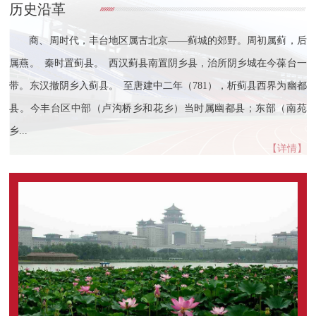
历史沿革
商、周时代，丰台地区属古北京——蓟城的郊野。周初属蓟，后
属燕。 秦时置蓟县。 西汉蓟县南置阴乡县，治所阴乡城在今葆台一
带。东汉撤阴乡入蓟县。 至唐建中二年（781），析蓟县西界为幽都
县。今丰台区中部（卢沟桥乡和花乡）当时属幽都县；东部（南苑
乡...
【详情】