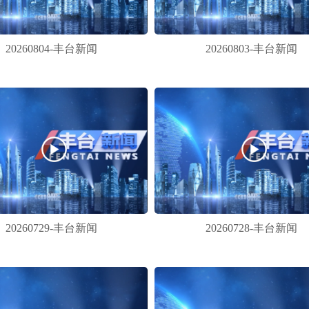
20260804-丰台新闻
20260803-丰台新闻
20260729-丰台新闻
20260728-丰台新闻