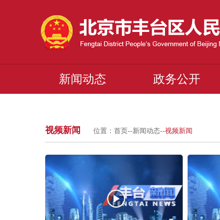
新闻动态
政务公开
视频新闻
位置：
首页
--
新闻动态
--
视频新闻