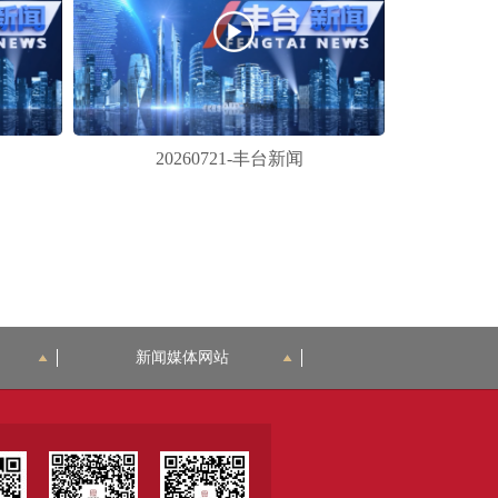
20260721-丰台新闻
新闻媒体网站