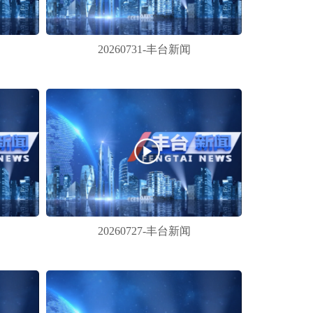
20260731-丰台新闻
20260727-丰台新闻