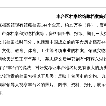
丰台区档案馆馆藏档案简
区档案馆现有馆藏档案
144
个全宗、约
35
万卷（件），资料
、声像档案和实物档案等；资料有图书、报纸、期刊三大
文书档案按时间分，包括新中国成立前的革命历史档案4
、文化、教育、体育、卫生等各项事业的档案。馆藏实物
间钦天监监正李华墓志，墓志碑文后半部刻有“附葬东湖
有了“丰台”的说法，对研究考证丰台地名历史有很大的历
比较珍贵的档案包括以下几类：反映丰台历史的文物、典
国家领导人视察丰台区的照片、图书、资料、报刊
，
展示
等。