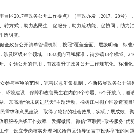
丰台区
2017
年政务公开工作要点》（丰政办发〔
2017
〕
28
号）
、转方式，助力惠民生、促服务，助力疏功能、促协同，助力
作透明度。
健全政务公开清单管理机制，按照“覆盖全面、层级明确、标准
，涉及区级
44
个领域、
1832
项内容和标准，街乡镇
13
个领域、
24
开、引领公开的作用，有效提升了政务公开工作规范化、标准化
众参与事项的范围，完善民意汇集机制，不断拓展政务公开渠
升、环境建设、保障和改善民生在内的
3
个专题、
6
个开放点，邀
站、东高地“治未病进航天”主题活动、榆树庄村棚户区改造项目
取市民需求和意见建议，取得了较好的社会效果，实现了展成效、
政府服务热线工作效率，发挥微博、微信“互联网
+
政务服务”优
”工作，设立专岗核实办理网民给市区领导留言中投诉举报的问