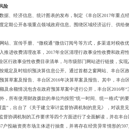
风险
数据、经济信息、统计图表的发布，制定《丰台区
2017
年重点
度定期公开各项重点领域政府信息。围绕区域经济运行、供给
网站、宣传手册、
“
微税通
”
微信订阅号等方式，多渠道对税收
入推进收费清理改革，
2017
年全区清理行政事业性收费和政府
全区行政事业性收费目录清单，与市级部门网站进行链接，实现
按规定及时组织预决算信息公开。通过首都之窗网站、丰台区
预算草案及报告、丰台区
2016
年决算草案及报告。其中，丰台
额及余额情况包含在政府预算草案中进行公开，丰台区
2016
年
外，所有使用财政拨款的单位均按照“统一时间、统一格式”的
覆盖”，出台了《关于建立审计监督协调机制的意见》，对该意
监督协调机制的工作要求等四个方面进行了全面解读，并在丰台
37
户投融资类市场主体进行抽查，并将存在经营异常情形的
597