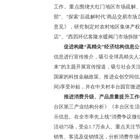
工作。重点围绕大红门地区市场疏解、
部”、“探索
‘
后疏解时代
’
商品交易市场
意见》，研究制定对农村地区集体产权
店”、“西四环亿客隆水暖阀门市场拆除”
促进构建
“
高精尖
”
经济结构信息公
信息进行宣传推介，吸引全球高精尖人
来”的主题开展宣传报道，吸引社会关
国家的科技金融政策。推进众创空间信
间
)
享受补贴，并在中关村丰台园官微
推进消费升级、产品质量提升工作
台区第三产业结构分析》《丰台区生活
示信息。在全市率先上线“消费争议微
活动
75
场，受众
1.7
万余人。重点关注
销售、客流及促销情况，分析消费市场