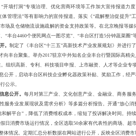
“开墙打洞”专项治理、优化营商环境等工作加大宣传报道力度
立体管理法”等有影响力的宣传报道。落实《“疏解整治促提升”
市场及仓储物流设施疏解的资金支持政策等。在北京晚报等媒
、“丰台
4460
个便民网点一图尽览”、“丰台区打造
5
分钟蔬菜圈”
开。
制定了《丰台区“十三五”高新技术产业发展规划》并进行
才向丰台聚集。举办
2017
驻京中外知名企业丰台行暨国际高精尖
注。组织高新、专利、科技项目申报、上市融资、人才等企业专
息公开，启动丰台区科技企业孵化器政策补贴、奖励工作，经严
进行公示。
信息公开。
每月对第三产业、文化创意产业、金融业、商务服
性服务业发展现状及需求分析》等多篇分析报告。开通“放心消
信和解平台”，降低了消费维权成本，缩短了投诉解决时间。持
节假日消费市场运行情况，全区选取
50
余家有代表性的商场、超
整体情况。定期汇总分析数据在网站进行公开，反映全区消费市