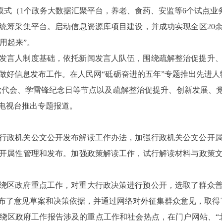
模式（
1
个政务大数据汇聚平台，养老、食药、安监等
6
个试点业
统筹采集平台。启动信息资源库项目建设，并成功实现全区
20
“用起来”。
发言人制度基础，依托新闻发言人队伍，围绕疏解整治促提升
做好信息发布工作。在人民网“砥砺奋进的五年”专题推出先进人
党代会、学雷锋纪念日等节点以及疏解整治促提升、创新发展、
电视台推出专题报道。
行政机关公文公开发布解读工作办法，加强行政机关公文公开
开属性管理和发布。加强政策解读工作，试行解读材料与政策
绕区政府重点工作，对重大行政决策进行预公开，选取了群众
布了意见草案和决策依据，并通过网络对外征集群众意见，取得
绕区政府工作报告涉及的重点工作和社会热点，在门户网站、“