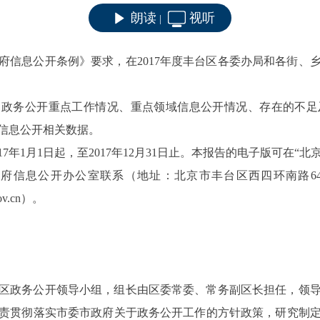
朗读
视听
|
府信息公开条例》要求，在
2017
年度丰台区各委办局和各街、
和政务公开重点工作情况、重点领域信息公开情况、存在的不足
信息公开相关数据。
17
年
1
月
1
日起，至
2017
年
12
月
31
日止。本报告的电子版可在“北京
政府信息公开办公室联系（地址：北京市丰台区西四环南路
6
ov.cn
）。
区政务公开领导小组，组长由区委常委、常务副区长担任，领
责贯彻落实市委市政府关于政务公开工作的方针政策，研究制