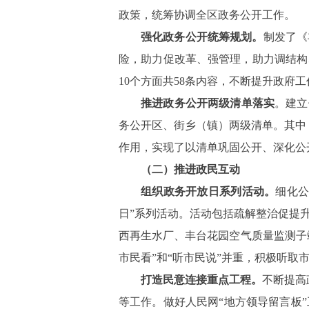
政策，统筹协调全区政务公开工作。
强化政务公开统筹规划。
制发了《
险，助力促改革、强管理，助力调结构
10
个方面共
58
条内容，不断提升政府工
推进政务公开两级清单落实
。
建立
务公开区、街乡（镇）两级清单。其中
作用，实现了以清单巩固公开、深化公
（二）
推进政民互动
组织政务开放日系列活动。
细化公
日”系列活动。活动包括疏解整治促提
西再生水厂、丰台花园空气质量监测子
市民看”和“听市民说”并重，积极听
打造民意连接重点工程。
不断提高
等工作。做好人民网“地方领导留言板