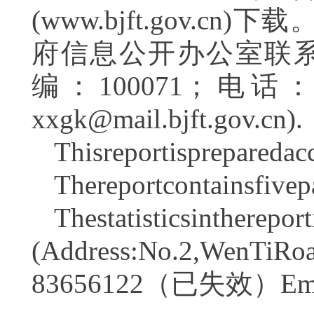
(www.bjft.gov
府信息公开办公室联
编：100071；电话
xxgk@mail.bjft.gov.cn).
Thisreportisprepareda
Thereportcontainsfivep
Thestatisticsintherepo
(Address:No.2,WenTiRoad
83656122（已失效）Email: