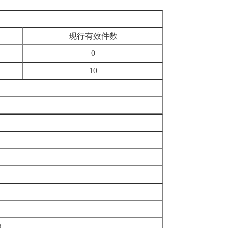
现行有效件
数
0
10
）