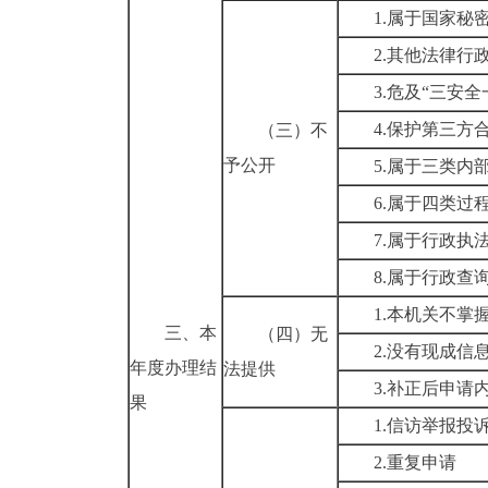
1.属于国家秘
2.其他法律行
3.危及“三安全
4.保护第三方
（三）不
予公开
5.属于三类内
6.属于四类过
7.属于行政执
8.属于行政查
1.本机关不掌
三、本
（四）无
2.没有现成信
年度办理结
法提供
3.补正后申请
果
1.信访举报投
2.重复申请