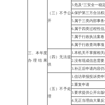
3.危及“三安全
4.保护第三方
（三）不予公
开
5.属于三类内
6.属于四类过
7.属于行政执
8.属于行政查
1.本机关不掌
三、本年度
（四）无法提
办理结果
2.没有现成信
供
3.补正后申请
1.信访举报投
2.重复申请
（五）不予处
3.要求提供公
理
4.无正当理由