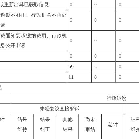
确认或重新出具已获取信息
0
0
0
由逾期不补正、行政机关不再处
0
0
0
公开申请
收费通知要求缴纳费用、行政机
0
0
0
府信息公开申请
0
0
0
69
5
0
11
0
0
况
行政诉
未经复议直接起诉
计
结果
结果
其他
尚未
结
总计
维持
纠正
结果
审结
维