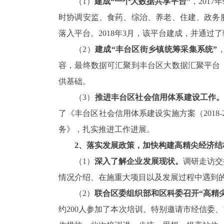
（1）
建成
“
一个大数据共享平台
”
，
2017
年
时协调安监、食药、综治、养老、住建、政务
落入平台。
2018
年
3
月，该平台建成，并通过了
（2）
建成
“
丰台区街乡镇统筹采集系统
”
容，最终数据可汇聚到丰台区大数据汇聚平台
供基础。
（3）
推进丰台区社会信用体系建设工作
了《丰台区社会信用体系建设实施方案（
2018-
务》，扎实推进工作进展。
2、
落实发展政策，加快构建高精尖经济结
（1）
深入了解企业发展现状。
调研走访交
情况介绍、在施重大项目以及发展过程中遇到
（2）
联合区委组织部和区科委召开
“
高精
约
200
人参加了本次培训。特别邀请市经信委、