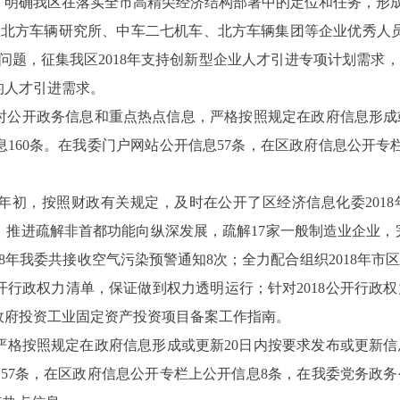
，明确我区在落实全市高精尖经济结构部署中的定位和任务，形
区北方车辆研究所、中车二七机车、北方车辆集团等企业优秀人
问题，征集我区
2018
年支持创新型企业人才引进专项计划需求，
的人才引进需求。
时公开
政务
信息和重点热点信息
，
严格按照规定在政府信息形成
160条。在我委门户网站公开信息57条，在区政府信息公开专
初，按照财政有关规定，及时在公开了区经济信息化委2018
，推进疏解非首都功能向纵深发展，疏解
17
家一般制造业企业，
8
年我委共接收空气污染预警通知
8
次；全力配合组织2018年
行政权力清单，保证做到权力透明运行；针对2018公开行政
政府投资工业固定资产投资项目备案工作指南。
严格按照规定在政府信息形成或更新20日内按要求发布或更新
息57条，在区政府信息公开专栏上公开信息8条，在我委党务政