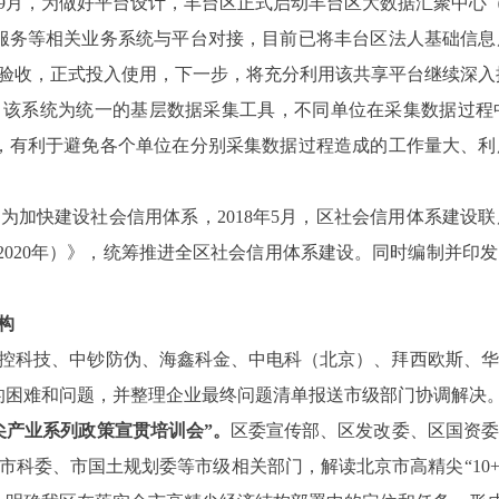
9
月，为做好平台设计，丰台区正式启动丰台区大数据汇聚中心
服务等相关业务系统与平台对接，目前已将丰台区法人基础信息
验收，正式投入使用，下一步，将充分利用该共享平台继续深入
，该系统为统一的基层数据采集工具，不同单位在采集数据过程
，有利于避免各个单位在分别采集数据过程造成的工作量大、利
。
为加快建设社会信用体系，
2018
年
5
月，区社会信用体系建设联
2020
年）》，统筹推进全区社会信用体系建设。同时编制并印发
构
控科技、中钞防伪、海鑫科金、中电科（北京）、拜西欧斯、华
的困难和问题，并整理企业最终问题清单报送市级部门协调解决
尖产业系列政策宣贯培训会
”
。
区委宣传部、区发改委、区国资委
市科委、市国土规划委等市级相关部门，解读北京市高精尖
“10+