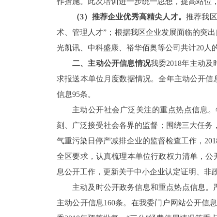
作措施。此次培训进一步统一思想，提高站位
（3）推荐企业优秀高精尖人才。
推荐我
术、管理人才
”
；根据我区企业发展面临的突出
光凯讯、中科盛康、裕华佰奥等公司共计
20
人
二、主动公开信息情况
我委2018年
主动及
求报送本单位月度数据情况。全年主动公开信息
信息95条。
主动公开社会广泛关注的重点热点信息。年
刻、广泛接受社会各界的监督；
围绕三大任务
气重污染日停产减排企业的监督检查工作，
201
全区要求，认真梳理本单位行政权力清单，公开
息公开工作，更新关于中小企业
认定证明、
非
主动及时公开
政务
信息和重点热点信息。
主动公开信息160条。在我委门户网站公开信