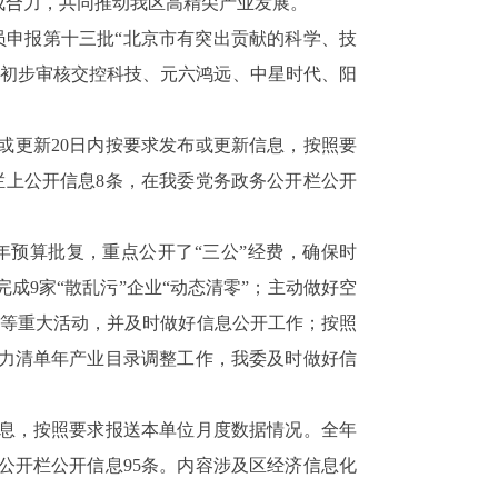
成合力，共同推动我区高精尖产业发展。
员申报第十三批
“
北京市有突出贡献的科学、技
初步审核交控科技、元六鸿远、中星时代、阳
或更新20日内按要求发布或更新信息，按照要
栏上公开信息8条，在我委党务政务公开栏公开
年预算批复，重点公开了“三公”经费，确保时
完成
9
家
“
散乱污
”
企业
“
动态清零
”
；
主动做好空
市区等重大活动，并及时做好信息公开工作；按照
权力清单年产业目录调整工作，我委及时做好信
信息，按照要求报送本单位月度数据情况。全年
务公开栏公开信息95条。内容涉及区经济信息化