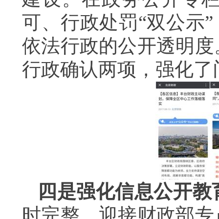
可、行政处罚“双公示
依法行政的公开透明度
行政确认两项，强化了
四是强化信息公开教
时完整，迎接财政部专