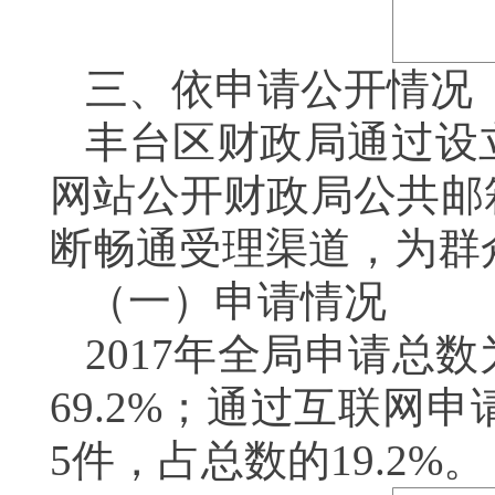
三、依申请公开情况
丰台区财政局通过
设
网站公开财政局公共邮
断畅通受理渠道，为群
（一）申请情况
2017
年全局申请总数
69.2%
；通过互联网申
5
件，占总数的
19.2%
。