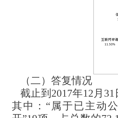
（二）答复情况
截止到
2017
年
12
月
31
其中：“属于已主动公