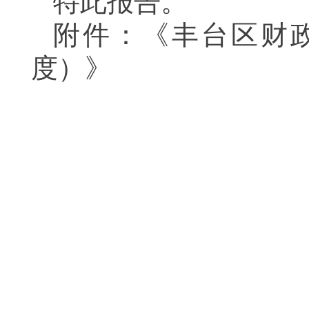
特此报告。
附件：《丰台区财
度）》