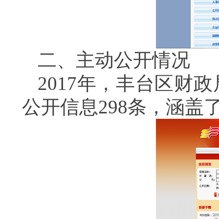
二、主动公开情况
2017
年，丰台区财政
公开信息
298
条，涵盖