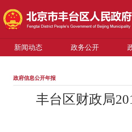
新闻动态
政务公开
政府信息公开年报
丰台区财政局2