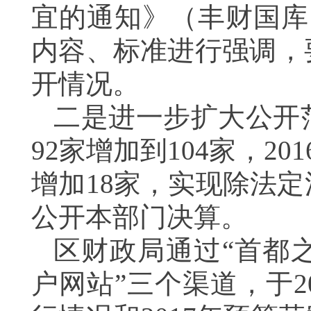
宜的通知》（丰财国库
内容、标准进行强调，
开情况。
二是进一步扩大公开
92
家增加到
104
家，
201
增加
18
家，实现除法定
公开本部门决算。
区财政局通过“首都
户网站”三个渠道，于
2