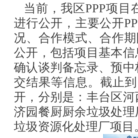
当前，我区
PPP
项目
进行公开，主要公开
PP
况、合作模式、合作期
公开，包括项目基本信
确认谈判备忘录、预中
交结果等信息。截止到
开，分别是：丰台区河
济园餐厨厨余垃圾处理
垃圾资源化处理厂项目