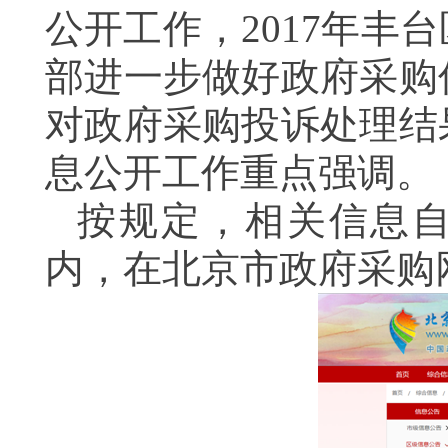
公开工作，
2017
年丰台
部进一步做好政府采购
对政府采购投诉处理结
息公开工作重点强调。
按规定，相关信息
内，在北京市政府采购