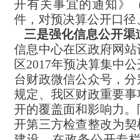
开有关事宜的通知》
件，对预决算公开口径
三是强化信息公开渠
信息中心在区政府网站
区
2017
年预决算集中公
台财政微信公众号，分
规定、我区财政重要事
开的覆盖面和影响力。
开第三方检查整改为契
建设。在政务公开专