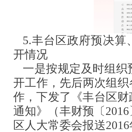
5.
丰台区政府预决算
开情况
一是按规定及时组织
开工作，先后两次组织
作，下发了《丰台区财
通知》（丰财预〔
2016
区人大常委会报送
2016