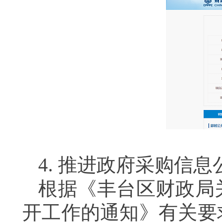
4.
推进政府采购信息
根据《丰台区财政局
开工作的通知》有关要