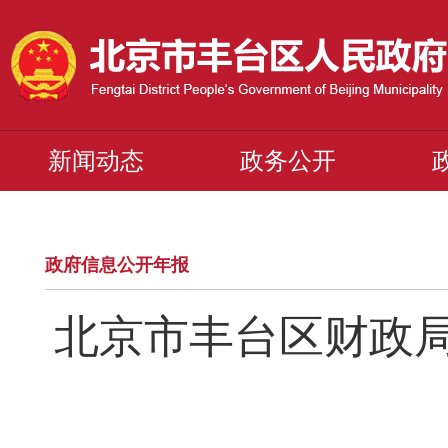
新闻动态
政务公开
政府信息公开年报
北京市丰台区财政局