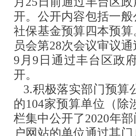
月
25
日前通过丰台区政
开。公开内容包括一般
社保基金预算四本预算
员会第
28
次会议审议通
9
月
9
日通过丰台区政
开。
3.
积极落实部门预算
的
104
家预算单位（除
栏集中公开了
2020
年部
户网站的单位通过其门