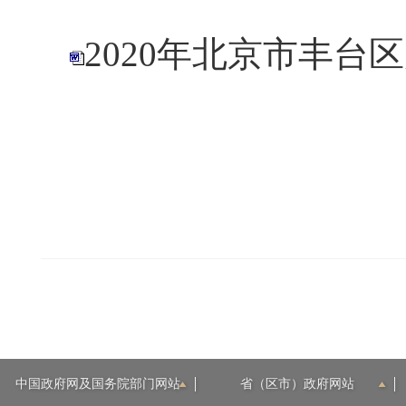
2020年北京市丰
中国政府网及国务院部门网站
省（区市）政府网站