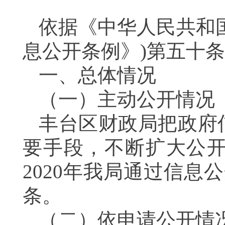
依据《中华人民共和
息公开条例》
)
第五十条
一、总体情况
（一）主动公开情况
丰台区财政局把政府
要手段，不断扩大公
2020
年我局通过信息公
条。
（二）依申请公开情