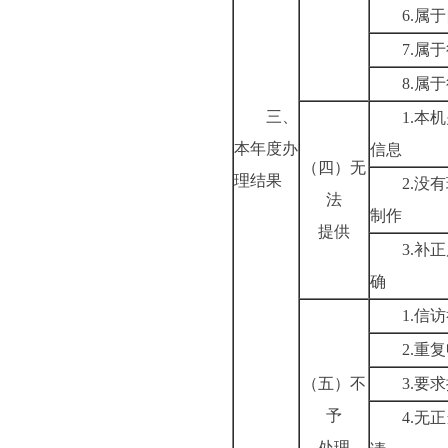
6.
属于
7.
属于
8.
属于
三、
1.
本机
本年度办
信息
（四）无
理结果
2.
没有
法
制作
提供
3.
补正
确
1.
信访
2.
重复
（五）不
3.
要求
予
4.
无正
处理