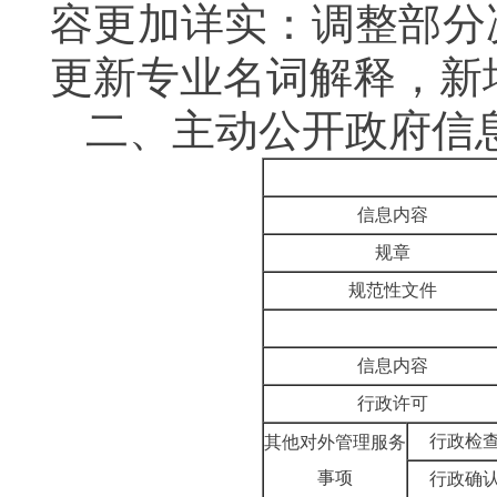
容更加详实：调整部分
更新专业名词解释，新
二、主动公开政府信
信息内容
规章
规范性文件
信息内容
行政许可
行政检
其他对外管理服务
事项
行政确