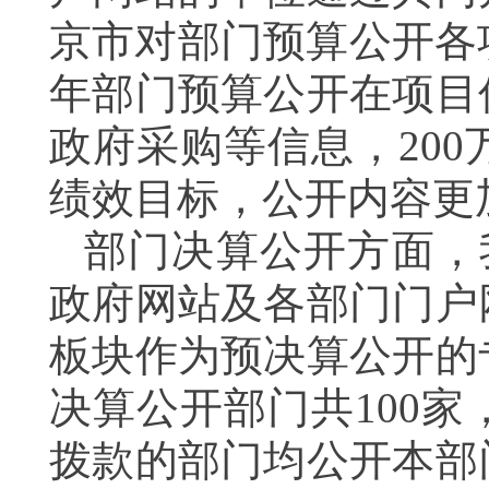
京市对部门预算公开各
年部门预算公开在项目
政府采购等信息，
200
绩效目标，公开内容更
部门决算公开方面，
政府网站及各部门门户
板块作为预决算公开的
决算公开部门共
100
家
拨款的部门均公开本部