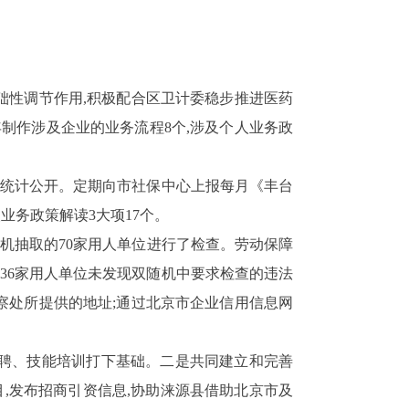
础性调节作用,积极配合区卫计委稳步推进医药
年制作涉及企业的业务流程
8
个,涉及个人业务政
便统计公开。定期向市社保中心上报每月《丰台
人业务政策解读
3
大项
17
个。
随机抽取的
70
家用人单位进行了检查。劳动保障
36
家用人单位未发现双随机中要求检查的违法
察处所提供的地址;通过北京市企业信用信息网
招聘、技能培训打下基础。二是共同建立和完善
,发布招商引资信息,协助涞源县借助北京市及