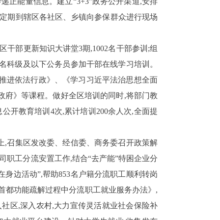
传递正能量信息。建立“
3+3
”政务公开渠道,安排
干定期到辖区各社区、乡镇向参保群众进行现场
全区干部更新知识大讲堂
3
期,
1002
名干部参训;
组
名科级及以下公务员参加干部在线学习培训。
推进依法行政》、《学习习近平法治思想全面
政府》等课程。
做好全区培训的同时,将部门教
息公开教育培训
4
次,累计培训
200
余人次,全面提
上,召集区发改委、经信委、商务委召开政策解
司职工分流安置工作,结合“去产能”特困企业分
身边活动”,
帮助
853
名户籍分流职工顺利转岗
首都功能疏解过程中分流职工就业服务办法》,
社区,深入农村,大力宣传灵活就业社会保险补