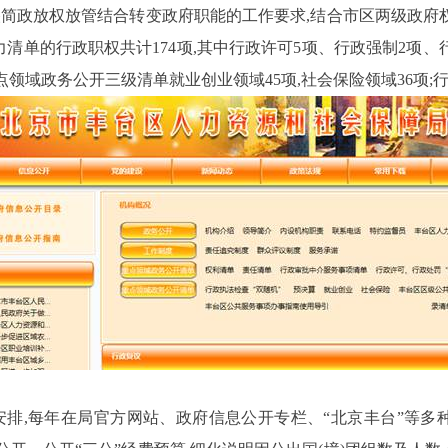
简政放权放管结合转变政府职能的工作要求,
结合市区两级政府权
力清单的行政职权共计
174
项,其中行政许可
5
项、行政强制
2
项、
点领域政务公开三级清单就业创业领域
45
项,社会保险领域
36
项;
安排,每年在局官方网站、政府信息公开专栏、“北京丰台”等多