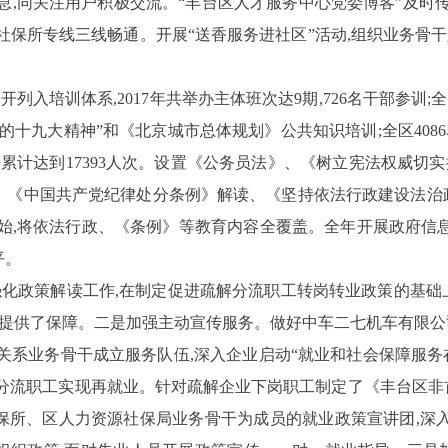
息,同关注用户积极交流。“丰台区人才服务中心党委博客”及时
社保所专线三线畅通。开展“送香服务进社区”活动,组织业务骨
开列入培训体系,
2017
年共举办主体班次达
9
期,
726
名干部参训;
党的十九大精神”和《北京城市总体规划》
公共知识培训
;全区
4086
训累计达到
17393
人次。
设置《公务员法》、《树立宪法权威切实
》《中国共产党纪律处分条例》解读、《坚持依法行政建设法治
始,将依法行政、《条例》等教育内容全覆盖。全年开展政府信
平。
强化政策解读工作,在制定促进疏解分流职工转岗转业政策的基础
地提供了保障。二是加强主动宣传服务。做好中车二七机车有限公
关系业务骨干成立服务队伍,深入企业启动“就业和社会保障服务在
分流职工实现再就业。针对疏解企业下岗职工制定了《丰台区非
所、区人力资源社保局业务骨干为成员的就业政策宣讲团,深入