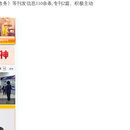
政务》等刊发信息
110
余条,专刊
2
篇。积极主动