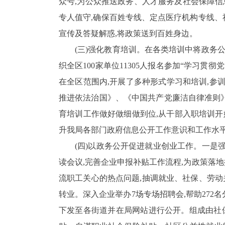
众号,为公众推送政务、人才服务及社会保障信
专人值守,确保百姓专线、定点医疗机构专线、
宣传及答疑解惑,将政策送到百姓身边。
(三)强化教育培训。
在各类培训中将政务公
织全区
100
家单位
11305
人报名参加
“学习贯彻
在全区范围内,开展了多种形式学习和培训,参
推进依法治国》、《中国共产党廉洁自律准则
育培训工作做好做细做到位,从干部入职培训开
升我局各部门政府信息公开工作意识和工作水
(四)以政务公开促进就业创业工作。
一是
读会议,完善企业申报补贴工作流程,为政策落
流职工关心的热点问题,抽调就业、社保、劳动
转业
。深入企业举办
7
场专场招聘会,帮助
272
名
下发至各街道并在局网站进行公开。组成由社保