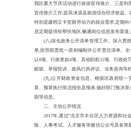
我区重大节庆活动进行旅游宣传推介。三是利
宣传推介工作,提高涞源县旅游综合经济效益。
特别是建档立卡贫困劳
动力的就业需求,定期
息定期提供给帮扶地区,畅通岗位信息发布渠道
(八)深化政务公开清单管理工作
。深入贯彻
单,按照权责统一原则编制并公开责任清单。
认
8
项、行政奖励
4
项、其他职权
32
项、行政处
邮箱、举报投诉、政风行风评议、业务咨询等
(九)公开财政资金信息。
根据区政府统一
算、预算执行情况报告及报表,做好部门预决算公
因等信息。
二、
主动公开情况
2017
年,通过“北京市丰台区人力资源和社
险、人事考试、人才服务等微信公众号及各类