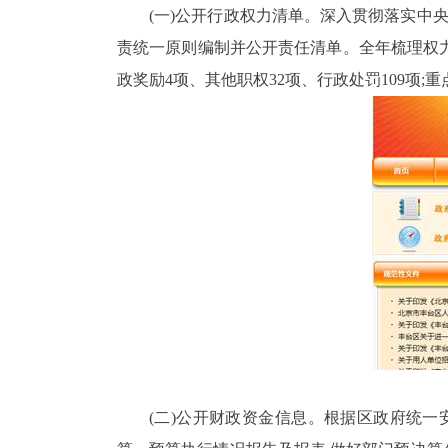
(一)公开行政权力清单
。深入贯彻落实中央
责统一原则编制并公开责任清单。全年梳理权
政奖励
4
项、其他职权
32
项、行政处罚
109
项
;
重
(二)公开财政资金信息。
根据区政府统一