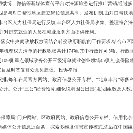
用微博、微信等新媒体宣传平台对涞源旅游进行推广营销,通过
四是与对口帮扶地区建立岗位信息共享、发布机制,由对口帮扶
向丰台区人力社保局进行反馈,丰台区人力社保局收集、整理符合
,并对进京就业的人员在就业服务方面提供便利。
落实中央简政放权放管结合转变政府职能的工作要求,
结合市区
全年梳理权力清单的行政职权共计
174
项,其中行政许可
5
项、行政
罚
109
项
;
重点领域政务公开三级清单就业创业领域
45
项,社会保险
栏目及时答复群众意见建议、投诉举报。
安排,每年在局官方网站、政府信息公开专栏、“北京丰台”等多
开。公开“三公”经费预算,细化说明因公出国(境)团组数及人数
会保障局”门户网站、
区政府网站、政府信息公开专栏、信用北京
新媒体公开信息近百条。
探索多维度信息宣传模式,先后在中国