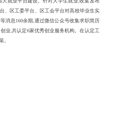
加大就业平台建设。针对大学生就业,收集发布
平台、区工委平台、区工会平台对高校毕业生实
传等消息
160
余期,通过微信公众号收集求职简历
创业,共认定
6
家优秀创业服务机构。在认定工
策。