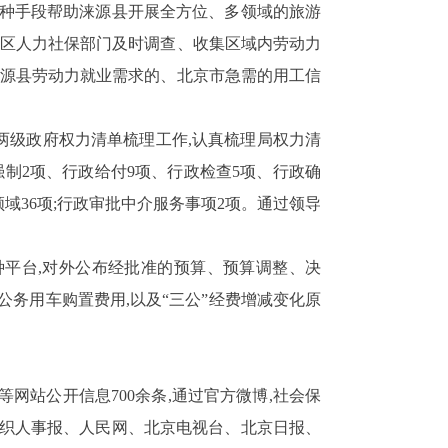
多种手段帮助涞源县开展全方位、多领域的旅游
地区人力社保部门及时调查、收集区域内劳动力
涞源县劳动力就业需求的、北京市急需的用工信
两级政府权力清单梳理工作,认真梳理局权力清
强制
2
项、行政给付
9
项、行政检查
5
项、行政确
领域
36
项;行政审批中介服务事项
2
项。
通过领导
种平台,对外公布经批准的预算、预算调整、决
,公务用车购置费用,以及
“
三公
”
经费增减变化原
等网站
公开信息
700
余条,通过官方微博,社会保
组织人事报、人民网、北京电视台、北京日报、