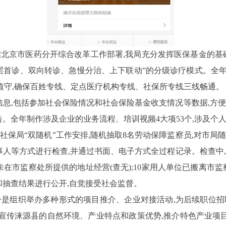
实北京市医药分开综合改革工作部署
,
我局充分发挥医保基金的基
基层首诊、双向转诊、急慢分治、上下联动”的分级诊疗模式。
全
人值守,确保百姓专线、定点医疗机构专线、社保所专线三线畅通。
息,包括参加社会保险情况和社会保险基金收支情况等数据,方
告。全年制作涉及企业的业务流程、培训视频
4
大项
53
个,涉及个
社保局“双随机”工作安排,随机抽取
8
名劳动保障监察员,对市局
人等方式进行检查,并通过书面、电子方式全过程记录。检查中,
在市监察处所提供的地址经营(查无);
10
家用人单位已搬离市监
抽查结果进行公开,自觉接受社会监督。
一是组
织举办多种形式的项目推介、企业对接活动,为后续职位
宣传涞源县的自然环境、产业特点和政策优势,推介特色产业项目