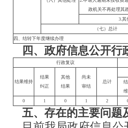
（六）其他处理
2.申请人逾期未按收费
政机关不再处理其
3.其
（七）总计
四、结转下年度继续办理
四、政府信息公开行
行政复议
结果
其他
尚未
结果维持
总计
结
纠正
结果
审结
维
0
1
0
1
2
五、存在的主要问题
目前我局政府信息公