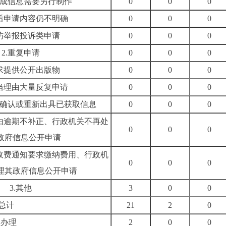
现成信息需要另行制作
0
0
0
正后申请内容仍不明确
0
0
0
信访举报投诉类申请
0
0
0
2.重复申请
0
0
0
要求提供公开出版物
0
0
0
正当理由大量反复申请
0
0
0
关确认或重新出具已获取信息
0
0
0
理由逾期不补正、行政机关不再处
0
0
0
政府信息公开申请
按收费通知要求缴纳费用、行政机
0
0
0
理其政府信息公开申请
3.其他
3
0
0
总计
21
2
0
续办理
2
0
0