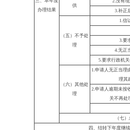
三、本年度
2.没有
供
办理结果
3.补
1.
（五）不予处
3.
理
4.无
5.要求行政机
1.申请人无正当
理其
（六）其他处
2.申请人逾期未
理
关不再处
（七）
四、结转下年度继