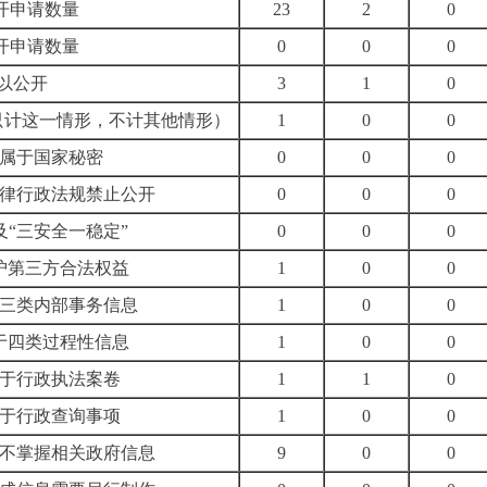
开申请数量
23
2
0
开申请数量
0
0
0
以公开
3
1
0
只计这一情形，不计其他情形）
1
0
0
1.属于国家秘密
0
0
0
法律行政法规禁止公开
0
0
0
危及“三安全一稳定”
0
0
0
保护第三方合法权益
1
0
0
于三类内部事务信息
1
0
0
属于四类过程性信息
1
0
0
属于行政执法案卷
1
1
0
属于行政查询事项
1
0
0
关不掌握相关政府信息
9
0
0