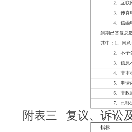
2
、互联
3
、传真
4
、信函
到期已答复总
其中：
1
、
同意
2
、不予
3
、信息
4
、非本
5
、申请
6
、非政
7
、已移
附表三
复议、诉讼
指标