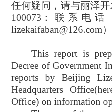
任何疑问，请与丽泽开
100073
；
联系电话
lizekaifaban@126.com
）
This report is prepar
Decree of Government In
reports by
Beijing Liz
Headquarters Office(her
Office)
on information o