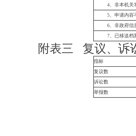
4
、非本机关
5
、申请内容
6
、非政府信
7
、已移送档
附表三
复议、诉
指标
复议数
诉讼数
举报数