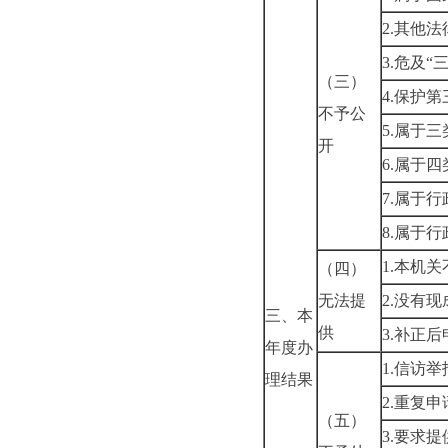
2.其他
3.危及“
（三）
4.保护
不予公
5.属于
开
6.属于
7.属于
8.属于
1.本机
（四）
无法提
2.没有
三、本
供
3.补正
年度办
1.信访
理结果
2.重复申
（五）
3.要求