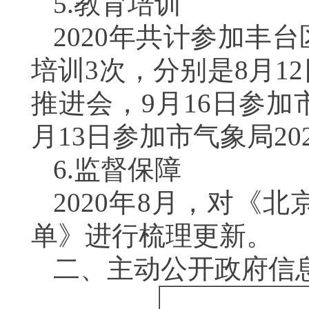
5.
教育培训
2020
年共计参加丰台
培训
3
次，分别是
8
月
12
推进会，
9
月
16
日参加
月
13
日参加市气象局
20
6.
监督保障
2020
年
8
月，对《北
单》进行梳理更新。
二、主动公开政府信