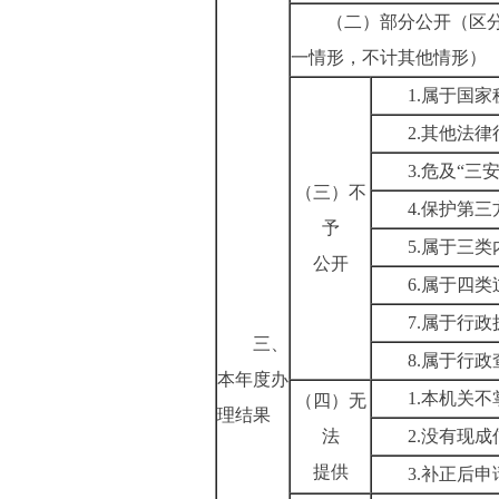
（二）部分公开（区
一情形，不计其他情形）
1.
属于国家
2.
其他法律
3.
危及“三
（三）不
4.
保护第三
予
5.
属于三类
公开
6.
属于四类
7.
属于行政
三、
8.
属于行政
本年度办
1.
本机关不
（四）无
理结果
法
2.
没有现成
提供
3.
补正后申