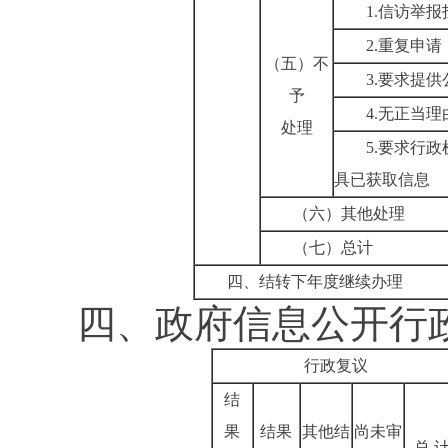
1.
信访举报
2.
重复申请
（五）不
3.
要求提供
予
4.
无正当理
处理
5.
要求行政
具已获取信息
（六）其他处理
（七）总计
四、结转下年度继续办理
四、政府信息公开行
行政复议
结
果
结果
其他结
尚未审
总