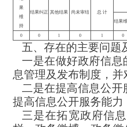
果
结果纠正
其他结果
尚未审结
总 计
维
结果
持
0
0
1
0
1
0
五、存在的主要问题
一
是
在做好政府信息
息管理及发布制度
，
并
二
是
在提高信息公开
提高
信息公开
服务能力
三是
在拓宽
政府信息