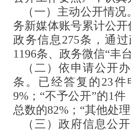
（一）主动公开情况
务新媒体账号累计公开
政务信息
275
条，通过
1
196
条、政务微信“丰
（二）依申请公开办
条
。
已经答复的2
3
件
9
%；
“不予公开”的
1件
总数的
82
%；“
其他处理
（三）政府信息公开