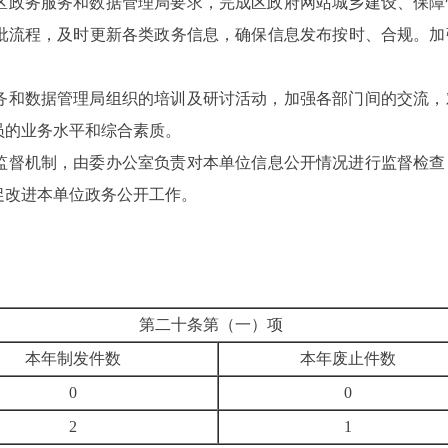
区政务服务和数据管理局要求
，完成区政府网站城乡建设
、保障
批流程
，
及时更新各类政务信息，
确保信息发布按时
、合规
。
加
务和数据管理局组织的
培训及研讨活动，加强各部门间的交流，
员的业务水平和综合素质
。
监督机制
，
由
委
办公室负责对本单位信息公开情况进行监督检查
促改进
本单位
政务公开工作。
第二十条第（一）项
本年制发件数
本年废止件数
0
0
2
1