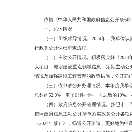
依据《
中华人民共和国
政府信息公开条例
一、总体情况
（一）组织领导情况。
2024年，
我单位
认
行政务公开保密审查流程
。
（二）
主动公开情况。
积极落实好
《
202
大项目、城乡建设重点领域信息，
定期主动公
情况及
加强
建设工程
管理的政策措施
，
公开部
（三）
依申请公开办理情况。本年度我单
总数的
52.8
%；
电子邮件
44
件，占总数的
10
%。
（四）
政府
信息公开管理情况。按照市、
按照
政府信息主动公开清单
落实政务公开各项
（
202
4
年版）》，畅通公开渠道，更好地为申