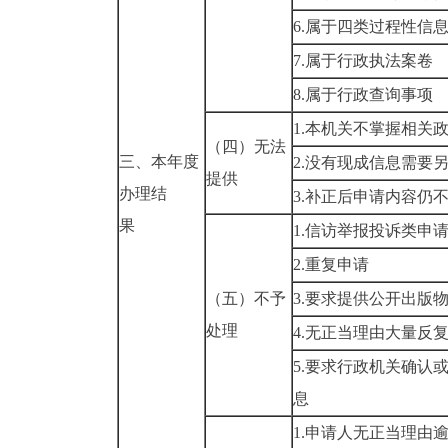
6.属于四类过程性信
7.属于行政执法案卷
8.属于行政查询事项
1.本机关不掌握相关
（四）无法
三、本年度
2.没有现成信息需要
提供
办理结
3.补正后申请内容仍
果
1.信访举报投诉类申
2.重复申请
（五）不予
3.要求提供公开出版
处理
4.无正当理由大量反
5.要求行政机关确认
息
1.申请人无正当理由