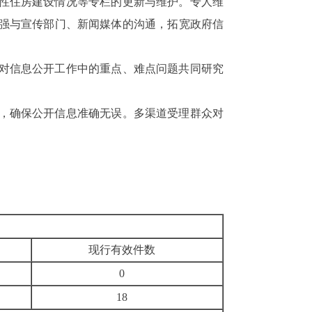
性住房建设情况等
专栏
的更新与维护。
专人维
强与
宣传部门、新闻媒体的
沟通，
拓宽政府信
对信息公开工作中的重点、难点问题共同研究
，
确保公开信息准确无误。多渠道
受理
群众
对
现行有效件数
0
18