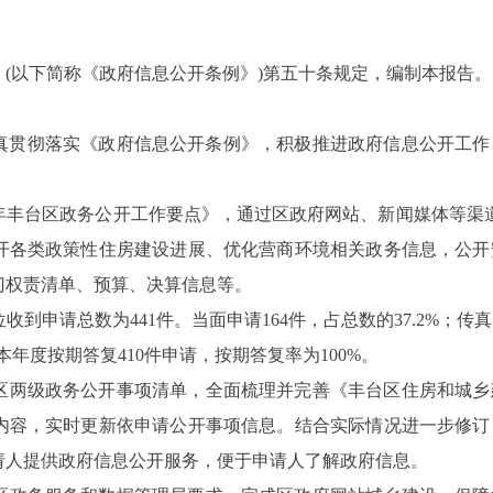
》
(以下简称《政府信息公开条例》)第五十条规定，编制本报告。
真贯彻落实《政府信息公开条例》，积极推进政府信息公开工作
4年丰台区政务公开工作
要点
》
，通过
区政府网站、新闻媒体等渠
开
各类政策性住房建设
进展、
优化营商环境相关政务信息，公开
门
权责清单、
预算、决算信息等。
位收到申请总数为
441
件。当面申
请
164
件，占总数的
37.2
%；传真
本年度按期答复
410
件申请，按期答复率为
100%。
区两级政务公开事项清单，全面梳理并完善《丰台区住房和城乡
内容，实时更新依申请公开事项信息。结合实际情况进一步修订
请人提供政府信息公开服务，便于申请人了解政府信息。