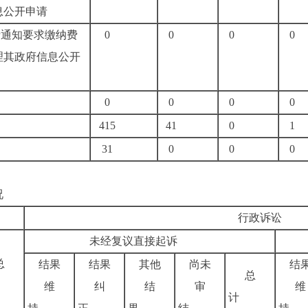
息公开申请
费通知要求缴纳费
0
0
0
0
理其政府信息公开
0
0
0
0
415
41
0
1
31
0
0
0
况
行政诉讼
未经复议直接起诉
总
结果
结果
其他
尚未
结
总
维
纠
结
审
维
计