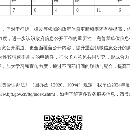
持
正
果
结
持
7
0
4
0
11
6
工作，但对于征拆、棚改等领域的政府信息更新频率还有待提高，
力度，进一步认识政府信息公开工作的重要性，完善我单位信息
拓宽公开渠道、更全面覆盖公开内容，提升重点领域信息公开的
合性较强或不常见的申请件，征求多方意见共同研究，形成合力
平，
加大学习和宣传力度
，通过不同部门间的联动与配合，提高
理费管理办法》（
国办函〔
2020〕109号
）
规定
，
我单位
2024年度
ww.bjft.gov.cn/ftq/index.shtml
，
如需了解更多政务服务信息，请登