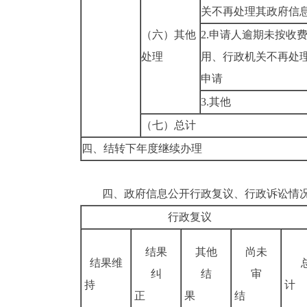
关不再处理其政府信
（六）其他
2.申请人逾期未按收
处理
用、行政机关不再处
申请
3.其他
（七）总计
四、结转下年度继续办理
四、政府信息公开行政复议、行政诉讼情
行政复议
结果
其他
尚未
结果维
纠
结
审
持
计
正
果
结