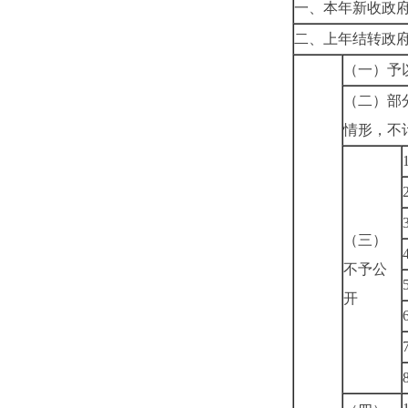
一、本年新收政
二、上年结转政
（一）予
（二）部
情形，不
（三）
不予公
开