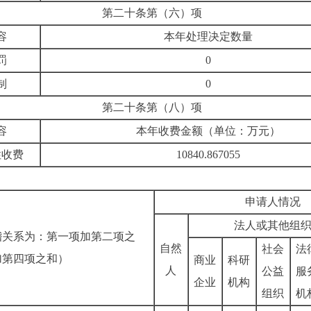
第二十条第（六）项
容
本年处理决定数量
罚
0
制
0
第二十条第（八）项
容
本年收费金额（单位：万元）
性收费
10840.867055
申请人情况
法人或其他组
稽关系为：第一项加第二项之
自然
社会
法
加第四项之和）
商业
科研
人
公益
服
企业
机构
组织
机