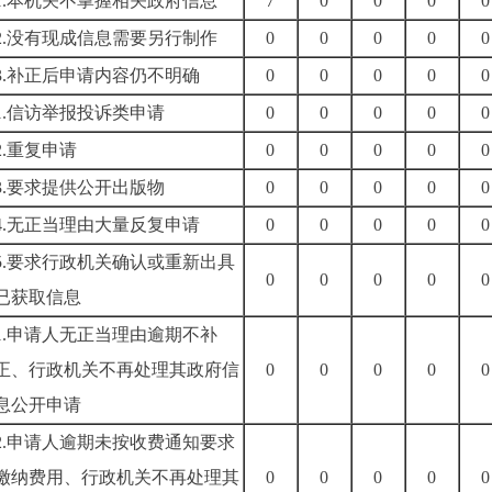
1.本机关不掌握相关政府信息
7
0
0
0
0
2.没有现成信息需要另行制作
0
0
0
0
0
3.补正后申请内容仍不明确
0
0
0
0
0
1.信访举报投诉类申请
0
0
0
0
0
2.重复申请
0
0
0
0
0
3.要求提供公开出版物
0
0
0
0
0
4.无正当理由大量反复申请
0
0
0
0
0
5.要求行政机关确认或重新出具
0
0
0
0
0
已获取信息
1.申请人无正当理由逾期不补
正、行政机关不再处理其政府信
0
0
0
0
0
息公开申请
2.申请人逾期未按收费通知要求
缴纳费用、行政机关不再处理其
0
0
0
0
0