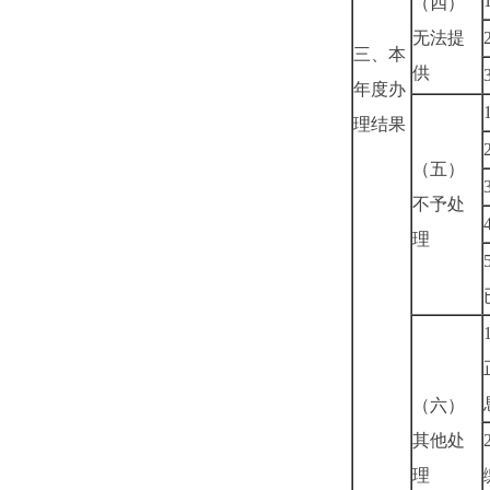
（四）
无法提
三、本
供
年度办
理结果
（五）
不予处
理
（六）
其他处
理