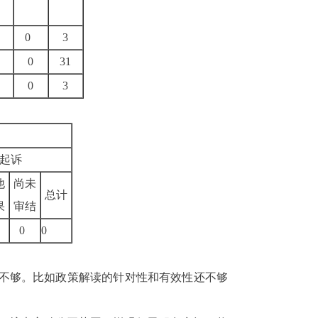
0
3
0
31
0
3
起诉
他
尚未
总计
果
审结
0
0
不够。比如政策解读的针对性和有效性还不够