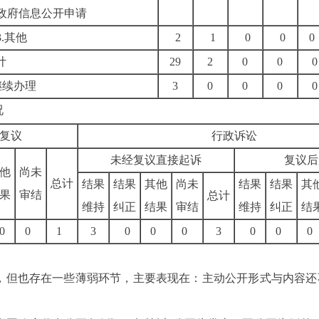
政府信息公开申请
3.其他
2
1
0
0
0
计
29
2
0
0
0
继续办理
3
0
0
0
0
况
复议
行政诉讼
未经复议直接起诉
复议后
他
尚未
总计
结果
结果
其他
尚未
结果
结果
其
果
审结
总计
维持
纠正
结果
审结
维持
纠正
结
0
0
1
3
0
0
0
3
0
0
0
，但也存在一些薄弱环节，主要表现在
：
主动公开形式与内容还