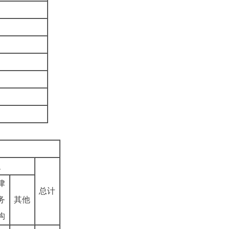
织
律
总计
务
其他
构