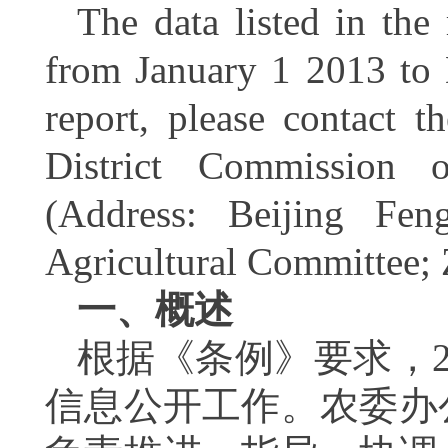
The data listed in the 
from January 1 2013 to 
report, please contact 
District Commission o
(Address: Beijing Fen
Agricultural Committee; 
一、概述
根据《条例》要求，2
信息公开工作。农委办